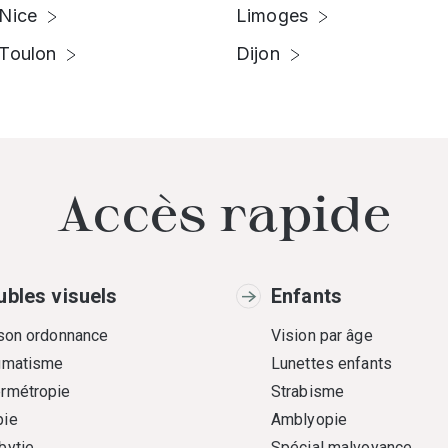
Nice
Limoges
Toulon
Dijon
Accès rapide
ubles visuels
Enfants
 son ordonnance
Vision par âge
gmatisme
Lunettes enfants
rmétropie
Strabisme
ie
Amblyopie
bytie
Spécial malvoyance