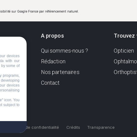
visibilité sur Google France par référencement naturel.
A propos
Trouvez 
Qui sommes-nous ?
Opticien
ndante
our devices
e. Sa
Rédaction
Ophtalmo
ata with our
d by some of
Nos partenaires
Orthoptis
nformer
ty programs,
s developing
Contact
your devices
ersonalising
e" icon
. You
t subject to
s
Politique de confidentialité
Crédits
Transparence