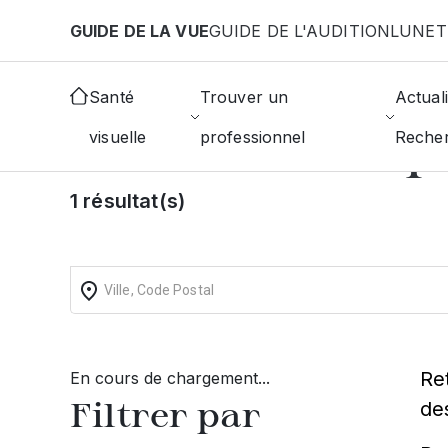
Aller au contenu principal
GUIDE DE LA VUE
GUIDE DE L'AUDITION
LUNET
Accueil
Choisir mon opticien
Villiers-Semeuse
Santé
Trouver un
Actuali
Trouvez un op
visuelle
professionnel
Reche
1 résultat(s)
Re
En cours de chargement...
Filtrer par
de