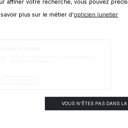
ur affiner votre recherche, vous pouvez précis
savoir plus sur le métier d'
opticien lunetier
Alain Afflelou
34 Cr du Président John Fitzgerald Kennedy,
08000 Villiers Semeuse
Plus d’infos
VOUS N'ÊTES PAS DANS LA 