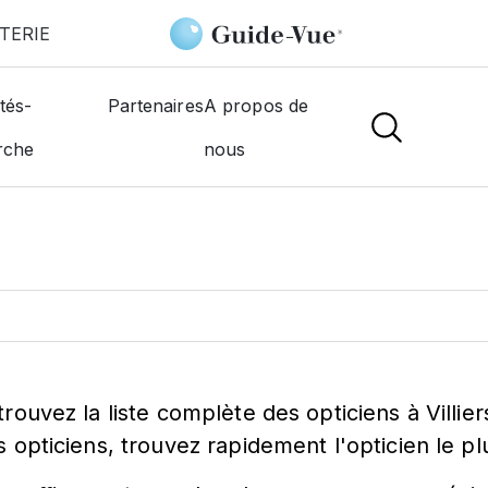
TERIE
tés-
Partenaires
A propos de
ticien à
Villiers-
rche
nous
trouvez la liste complète des opticiens à Villi
s opticiens, trouvez rapidement l'opticien le p