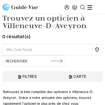
Aller au contenu principal
Accueil
Choisir mon opticien
Villeneuve-D-Aveyron
Trouvez un opticien à
Villeneuve-D-Aveyron
0 résultat(s)
FILTRES
CARTE
Retrouvez la liste complète des opticiens à Villeneuve-D-
Oui
Aveyron . Grâce à notre annuaire des opticiens, trouvez
rapidement l'opticien le plus près de chez vous.