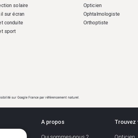
ction solaire
Opticien
il sur écran
Ophtalmologiste
et conduite
Orthoptiste
et sport
visibilité sur Google France par référencement naturel.
A propos
Trouvez 
Qui sommes-nous ?
Opticien