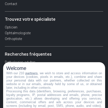
Contact
Trouvez votre spécialiste
Opticien
Ophtalmologiste
Orthoptiste
Recherches fréquentes
Pathologies adultes
Welcome
Signes d'une urgence ophtalmologique
With our 210
partners
, we wish to store and access information on
La vision
your devices (cookies, pixels in emails, etc.), combine and share
Acuité visuelle
your personal data with our partners, whether collected on this
website or in our emails, already held by some of us, or obtained
Myosis / mydriase
later, including in other contexts.
Œdème oculaire
Processing this data (identifiers, browsing, preferences, purchases,
loyalty programs, IP, postal addresses and emails, phone, precise
geolocation, etc.) allows developing and offering you services,
content, commercial offers and ads across your devices and
screens (including by email, post, SMS, phone, audio, and video),
©GuideVue2024