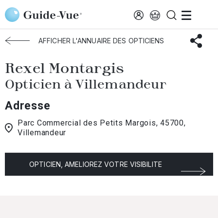
Aller au contenu principal
Accueil
Choisir mon opticien
Villemandeur
Rexel Montargis
AFFICHER L'ANNUAIRE DES OPTICIENS
Rexel Montargis
Opticien à Villemandeur
Adresse
Parc Commercial des Petits Margois, 45700,
Villemandeur
OPTICIEN, AMELIOREZ VOTRE VISIBILITE