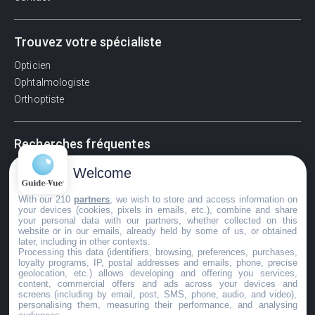
Trouvez votre spécialiste
Opticien
Ophtalmologiste
Orthoptiste
Recherches fréquentes
Pathologies adultes
Welcome
Signes d'une urgence ophtalmologique
With our 210
partners
, we wish to store and access information on
La vision
your devices (cookies, pixels in emails, etc.), combine and share
Acuité visuelle
your personal data with our partners, whether collected on this
website or in our emails, already held by some of us, or obtained
Myosis / mydriase
later, including in other contexts.
Œdème oculaire
Processing this data (identifiers, browsing, preferences, purchases,
loyalty programs, IP, postal addresses and emails, phone, precise
geolocation, etc.) allows developing and offering you services,
content, commercial offers and ads across your devices and
screens (including by email, post, SMS, phone, audio, and video),
©GuideVue2024
personalising them, measuring their performance, and analysing