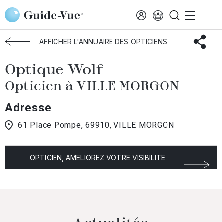
Aller au contenu principal
Accueil
Choisir mon opticien
Ville-Morgon
Optique Wolf
AFFICHER L'ANNUAIRE DES OPTICIENS
Optique Wolf
Opticien à VILLE MORGON
Adresse
61 Place Pompe, 69910, VILLE MORGON
OPTICIEN, AMELIOREZ VOTRE VISIBILITE