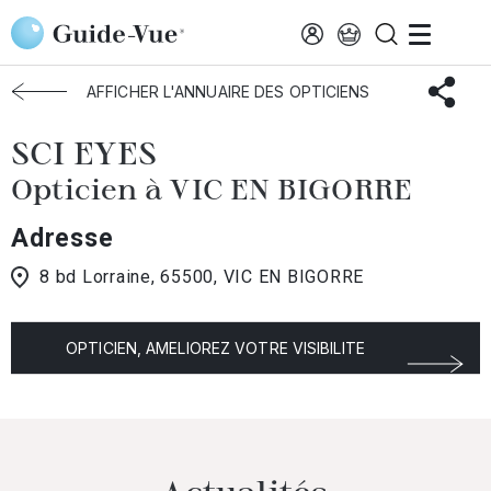
Aller au contenu principal
Accueil
Choisir mon opticien
Vic-En-Bigorre
SCI EYES
AFFICHER L'ANNUAIRE DES OPTICIENS
SCI EYES
Opticien à VIC EN BIGORRE
Adresse
8 bd Lorraine, 65500, VIC EN BIGORRE
OPTICIEN, AMELIOREZ VOTRE VISIBILITE