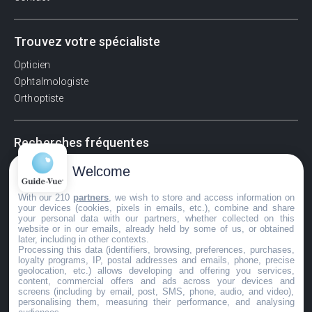
Trouvez votre spécialiste
Opticien
Ophtalmologiste
Orthoptiste
Recherches fréquentes
Pathologies adultes
Welcome
Signes d'une urgence ophtalmologique
With our 210
partners
, we wish to store and access information on
La vision
your devices (cookies, pixels in emails, etc.), combine and share
Acuité visuelle
your personal data with our partners, whether collected on this
website or in our emails, already held by some of us, or obtained
Myosis / mydriase
later, including in other contexts.
Œdème oculaire
Processing this data (identifiers, browsing, preferences, purchases,
loyalty programs, IP, postal addresses and emails, phone, precise
geolocation, etc.) allows developing and offering you services,
content, commercial offers and ads across your devices and
screens (including by email, post, SMS, phone, audio, and video),
©GuideVue2024
personalising them, measuring their performance, and analysing