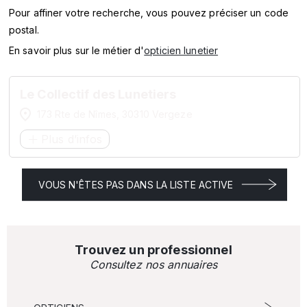
SERVICES
Pour affiner votre recherche, vous pouvez préciser un code
postal.
MARQUES
En savoir plus sur le métier d'
opticien lunetier
ENSEIGNES
Le Collectif des Lunetiers
173 Rte de Nîmes, 30310 Vergeze
Plus d’infos
VOUS N'ÊTES PAS DANS LA LISTE ACTIVE
Trouvez un professionnel
Consultez nos annuaires