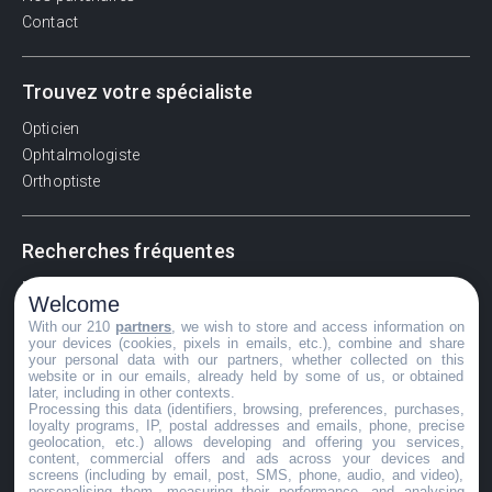
Contact
Trouvez votre spécialiste
Opticien
Ophtalmologiste
Orthoptiste
Recherches fréquentes
Pathologies adultes
Welcome
Signes d'une urgence ophtalmologique
With our 210
partners
, we wish to store and access information on
La vision
your devices (cookies, pixels in emails, etc.), combine and share
your personal data with our partners, whether collected on this
Acuité visuelle
website or in our emails, already held by some of us, or obtained
later, including in other contexts.
Myosis / mydriase
Processing this data (identifiers, browsing, preferences, purchases,
Œdème oculaire
loyalty programs, IP, postal addresses and emails, phone, precise
geolocation, etc.) allows developing and offering you services,
content, commercial offers and ads across your devices and
screens (including by email, post, SMS, phone, audio, and video),
personalising them, measuring their performance, and analysing