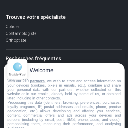
Trouvez votre spécialiste
Opticien
Ophtalmologiste
Orthoptiste
Recherches fréquentes
Pathologies adultes
Welcome
Signes d'une urgence ophtalmologique
With our 210
partners
, we wish to store and access information on
La vision
your devices (cookies, pixels in emails, etc.), combine and share
Acuité visuelle
your personal data with our partners, whether collected on this
website or in our emails, already held by some of us, or obtained
Myosis / mydriase
later, including in other contexts.
Œdème oculaire
Processing this data (identifiers, browsing, preferences, purchases,
loyalty programs, IP, postal addresses and emails, phone, precise
geolocation, etc.) allows developing and offering you services,
content, commercial offers and ads across your devices and
screens (including by email, post, SMS, phone, audio, and video),
©GuideVue2024
personalising them, measuring their performance, and analysing