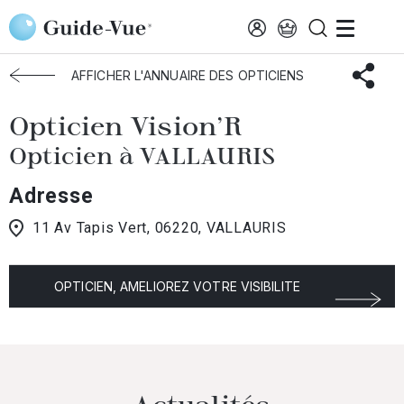
Aller au contenu principal
Accueil
Choisir mon opticien
Vallauris
Opticien Vision'R
AFFICHER L'ANNUAIRE DES OPTICIENS
Opticien Vision'R
Opticien à VALLAURIS
Adresse
11 Av Tapis Vert, 06220, VALLAURIS
OPTICIEN, AMELIOREZ VOTRE VISIBILITE