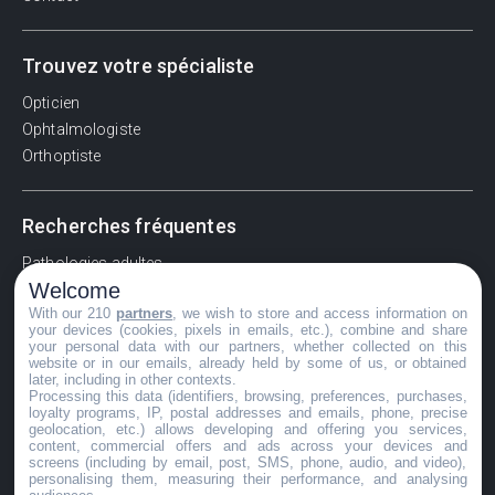
Trouvez votre spécialiste
Opticien
Ophtalmologiste
Orthoptiste
Recherches fréquentes
Pathologies adultes
Welcome
Signes d'une urgence ophtalmologique
With our 210
partners
, we wish to store and access information on
La vision
your devices (cookies, pixels in emails, etc.), combine and share
Acuité visuelle
your personal data with our partners, whether collected on this
website or in our emails, already held by some of us, or obtained
Myosis / mydriase
later, including in other contexts.
Œdème oculaire
Processing this data (identifiers, browsing, preferences, purchases,
loyalty programs, IP, postal addresses and emails, phone, precise
geolocation, etc.) allows developing and offering you services,
content, commercial offers and ads across your devices and
screens (including by email, post, SMS, phone, audio, and video),
©GuideVue2024
personalising them, measuring their performance, and analysing