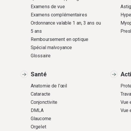
Examens de vue
Asti
Examens complémentaires
Hype
Ordonnance valable 1 an, 3 ans ou
Myop
5 ans
Pres
Remboursement en optique
Spécial malvoyance
Glossaire
Santé
Act
Anatomie de l’œil
Prote
Cataracte
Trava
Conjonctivite
Vue 
DMLA
Vue 
Glaucome
Orgelet