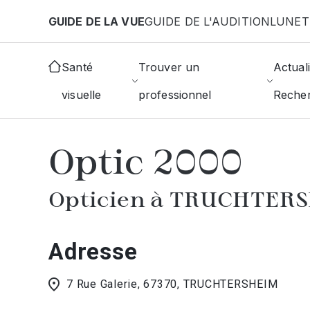
Aller au contenu principal
GUIDE DE LA VUE
GUIDE DE L'AUDITION
LUNET
Accueil
Choisir mon opticien
Truchtersheim
Op
Santé
Trouver un
Actuali
visuelle
professionnel
Reche
AFFICHER L'ANNUAIRE DES OPTICIE
Optic 2000
Opticien à TRUCHTER
Adresse
7 Rue Galerie, 67370, TRUCHTERSHEIM