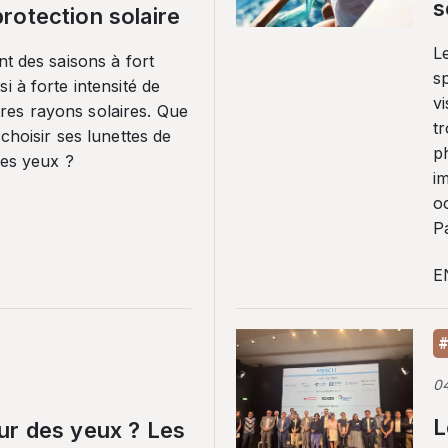
s
rotection solaire
Le
nt des saisons à fort
sp
i à forte intensité de
vi
es rayons solaires. Que
tr
 choisir ses lunettes de
p
ses yeux ?
i
o
Pa
E
#
0
L
ur des yeux ? Les