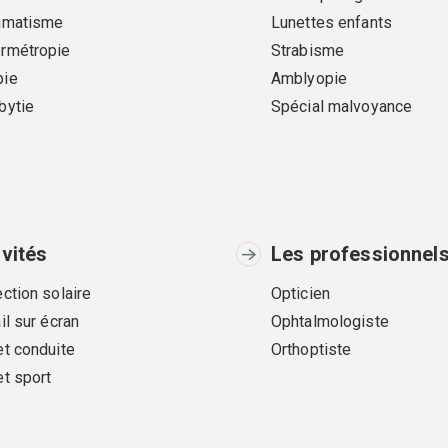
gmatisme
Lunettes enfants
rmétropie
Strabisme
ie
Amblyopie
bytie
Spécial malvoyance
ivités
Les professionnel
ction solaire
Opticien
il sur écran
Ophtalmologiste
et conduite
Orthoptiste
et sport