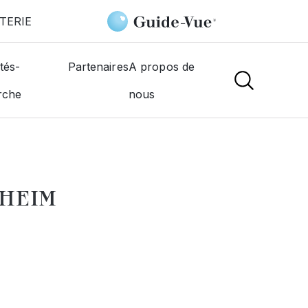
TERIE
tic 2000
tés-
Partenaires
A propos de
rche
nous
NS
SHEIM