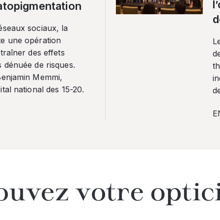
l
ratopigmentation
d
éseaux sociaux, la
te une opération
L
traîner des effets
de
s dénuée de risques.
th
 Benjamin Memmi,
in
tal national des 15-20.
de
E
ouvez votre optic