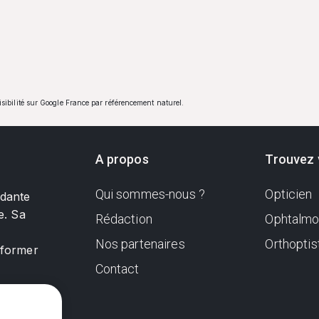
visibilité sur Google France par référencement naturel.
A propos
Trouvez 
Qui sommes-nous ?
Opticien
ndante
e. Sa
Rédaction
Ophtalmo
Nos partenaires
Orthoptis
nformer
Contact