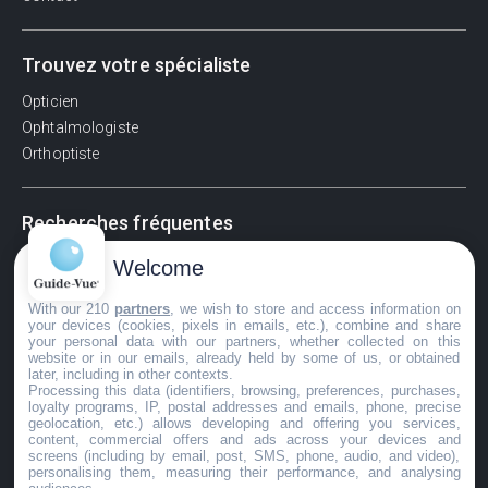
Trouvez votre spécialiste
Opticien
Ophtalmologiste
Orthoptiste
Recherches fréquentes
Pathologies adultes
Welcome
Signes d'une urgence ophtalmologique
With our 210
partners
, we wish to store and access information on
La vision
your devices (cookies, pixels in emails, etc.), combine and share
Acuité visuelle
your personal data with our partners, whether collected on this
website or in our emails, already held by some of us, or obtained
Myosis / mydriase
later, including in other contexts.
Œdème oculaire
Processing this data (identifiers, browsing, preferences, purchases,
loyalty programs, IP, postal addresses and emails, phone, precise
geolocation, etc.) allows developing and offering you services,
content, commercial offers and ads across your devices and
screens (including by email, post, SMS, phone, audio, and video),
©GuideVue2024
personalising them, measuring their performance, and analysing