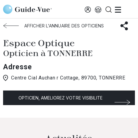
Aller au contenu principal
Accueil
Choisir mon opticien
Tonnerre
Espace Optique
AFFICHER L'ANNUAIRE DES OPTICIENS
Espace Optique
Opticien à TONNERRE
Adresse
Centre Cial Auchan r Cottage, 89700, TONNERRE
OPTICIEN, AMELIOREZ VOTRE VISIBILITE