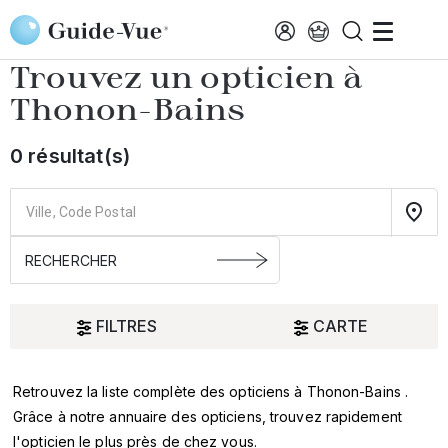
Aller au contenu principal
Accueil
Choisir mon opticien
Thonon-Bains
Trouvez un opticien à
Thonon-Bains
0 résultat(s)
FILTRES
CARTE
Retrouvez la liste complète des opticiens à Thonon-Bains .
Oui
Grâce à notre annuaire des opticiens, trouvez rapidement
l'opticien le plus près de chez vous.