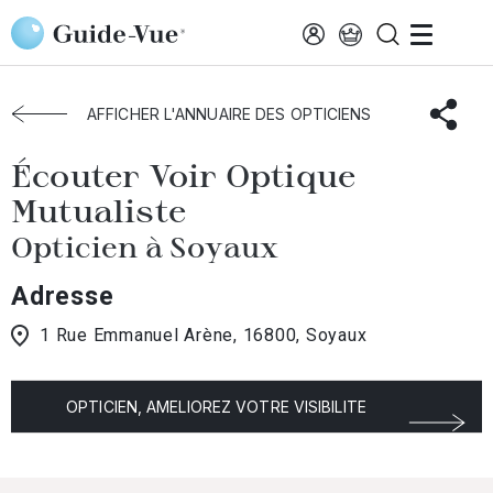
Aller au contenu principal
Accueil
Choisir mon opticien
Soyaux
Écouter Voir Optique Mutualiste
AFFICHER L'ANNUAIRE DES OPTICIENS
Écouter Voir Optique
Mutualiste
Opticien à Soyaux
Adresse
1 Rue Emmanuel Arène, 16800, Soyaux
OPTICIEN, AMELIOREZ VOTRE VISIBILITE