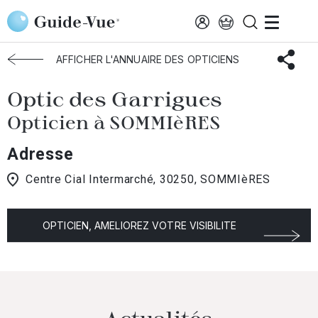
Aller au contenu principal
Accueil
Choisir mon opticien
Sommieres
Optic Des Garrigues
AFFICHER L'ANNUAIRE DES OPTICIENS
Optic des Garrigues
Opticien à SOMMIèRES
Adresse
Centre Cial Intermarché, 30250, SOMMIèRES
OPTICIEN, AMELIOREZ VOTRE VISIBILITE