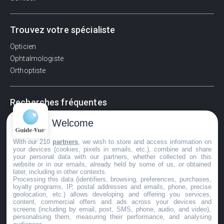
Trouvez votre spécialiste
Opticien
Ophtalmologiste
Orthoptiste
Recherches fréquentes
Pathologies adultes
Welcome
Signes d'une urgence ophtalmologique
With our 210
partners
, we wish to store and access information on
La vision
your devices (cookies, pixels in emails, etc.), combine and share
Acuité visuelle
your personal data with our partners, whether collected on this
website or in our emails, already held by some of us, or obtained
Myosis / mydriase
later, including in other contexts.
Œdème oculaire
Processing this data (identifiers, browsing, preferences, purchases,
loyalty programs, IP, postal addresses and emails, phone, precise
geolocation, etc.) allows developing and offering you services,
content, commercial offers and ads across your devices and
screens (including by email, post, SMS, phone, audio, and video),
©GuideVue2024
personalising them, measuring their performance, and analysing