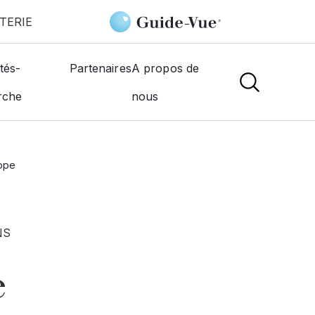
TERIE
tés-
Partenaires
A propos de
rche
nous
rope
NS
e