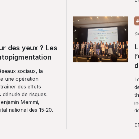
#
0
L
ur des yeux ? Les
l
ratopigmentation
d
éseaux sociaux, la
te une opération
L
traîner des effets
de
s dénuée de risques.
th
 Benjamin Memmi,
in
tal national des 15-20.
de
E