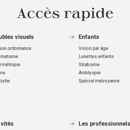
Accès rapide
ubles visuels
Enfants
 son ordonnance
Vision par âge
gmatisme
Lunettes enfants
rmétropie
Strabisme
ie
Amblyopie
bytie
Spécial malvoyance
ivités
Les professionnel