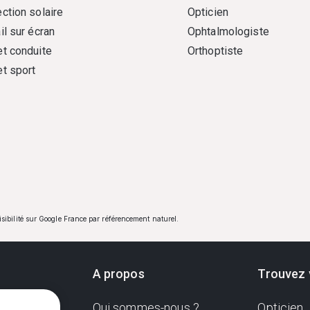
ction solaire
Opticien
il sur écran
Ophtalmologiste
et conduite
Orthoptiste
et sport
visibilité sur Google France par référencement naturel.
A propos
Trouvez 
Qui sommes-nous ?
Opticien