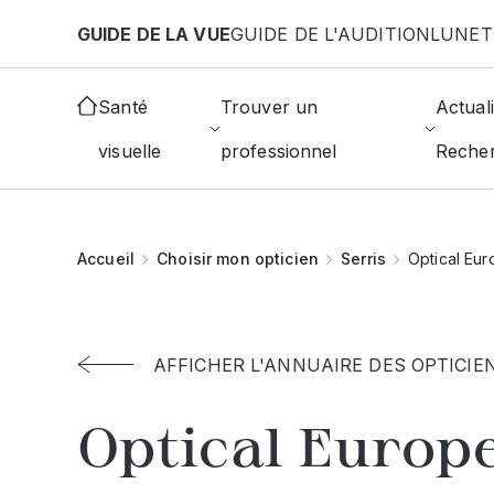
Aller au contenu principal
GUIDE DE LA VUE
GUIDE DE L'AUDITION
LUNET
Santé
Trouver un
Actuali
visuelle
professionnel
Reche
Accueil
Choisir mon opticien
Serris
Optical Eu
AFFICHER L'ANNUAIRE DES OPTICIE
Optical Europ