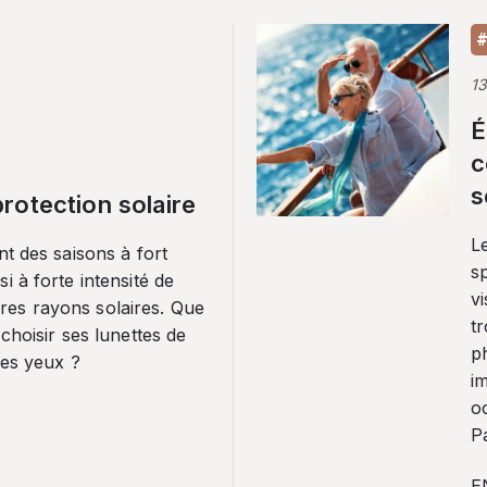
#
1
É
c
s
rotection solaire
Le
nt des saisons à fort
sp
i à forte intensité de
vi
es rayons solaires. Que
tr
 choisir ses lunettes de
p
ses yeux ?
i
o
Pa
E