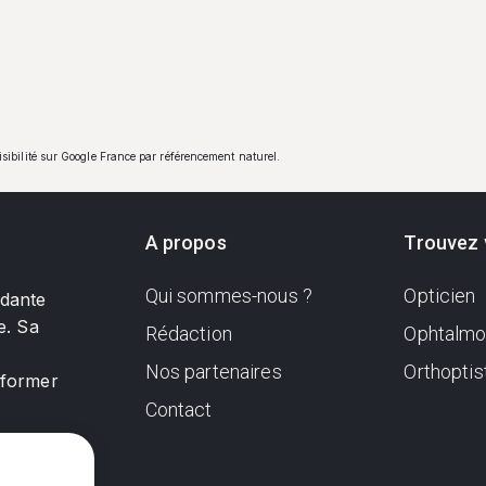
visibilité sur Google France par référencement naturel.
A propos
Trouvez 
Qui sommes-nous ?
Opticien
ndante
e. Sa
Rédaction
Ophtalmo
Nos partenaires
Orthoptis
nformer
Contact