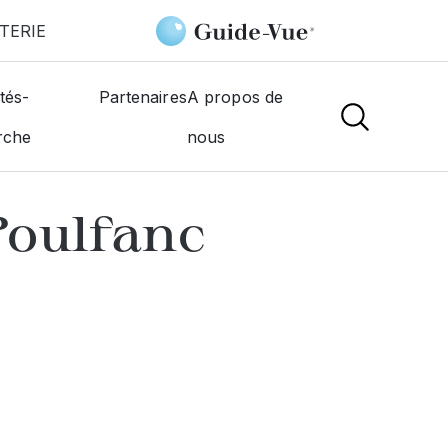
TERIE
Du Poulfanc
tés-
Partenaires
A propos de
rche
nous
NS
Poulfanc