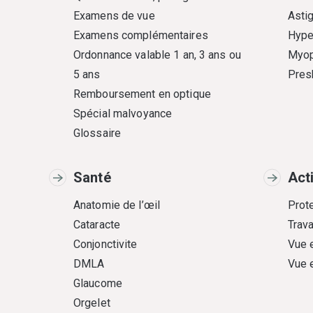
Examens de vue
Asti
Examens complémentaires
Hype
Ordonnance valable 1 an, 3 ans ou
Myop
5 ans
Pres
Remboursement en optique
Spécial malvoyance
Glossaire
Santé
Act
Anatomie de l’œil
Prote
Cataracte
Trava
Conjonctivite
Vue 
DMLA
Vue 
Glaucome
Orgelet