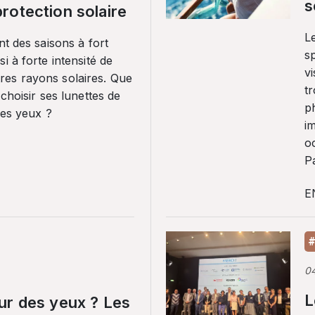
s
rotection solaire
Le
nt des saisons à fort
sp
i à forte intensité de
vi
es rayons solaires. Que
tr
 choisir ses lunettes de
p
ses yeux ?
i
o
Pa
E
#
0
L
ur des yeux ? Les