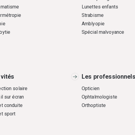
gmatisme
Lunettes enfants
rmétropie
Strabisme
ie
Amblyopie
bytie
Spécial malvoyance
ivités
Les professionnel
ction solaire
Opticien
il sur écran
Ophtalmologiste
et conduite
Orthoptiste
et sport