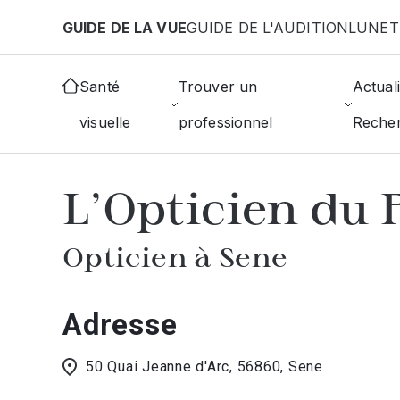
Aller au contenu principal
GUIDE DE LA VUE
GUIDE DE L'AUDITION
LUNET
Accueil
Choisir mon opticien
Sene
L'Opticien 
Santé
Trouver un
Actuali
visuelle
professionnel
Reche
AFFICHER L'ANNUAIRE DES OPTICIE
L'Opticien du 
Opticien à Sene
Adresse
50 Quai Jeanne d'Arc, 56860, Sene