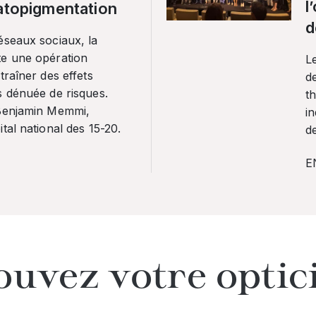
l
ratopigmentation
d
éseaux sociaux, la
te une opération
L
traîner des effets
de
s dénuée de risques.
th
 Benjamin Memmi,
in
tal national des 15-20.
de
E
ouvez votre optic