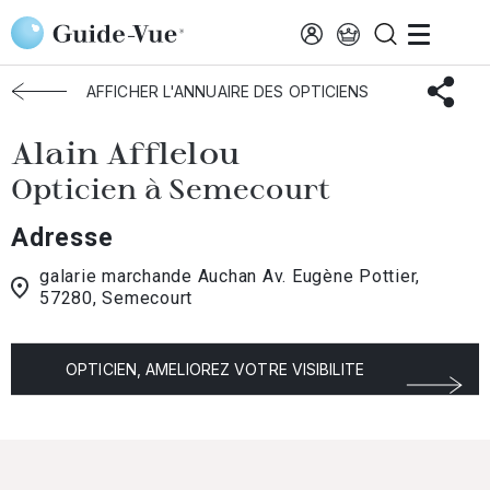
Aller au contenu principal
Accueil
Choisir mon opticien
Semecourt
Alain Afflelou
AFFICHER L'ANNUAIRE DES OPTICIENS
Alain Afflelou
Opticien à Semecourt
Adresse
galarie marchande Auchan Av. Eugène Pottier,
57280, Semecourt
OPTICIEN, AMELIOREZ VOTRE VISIBILITE