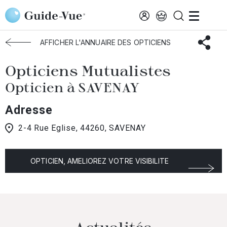
Aller au contenu principal
Accueil
Choisir mon opticien
Savenay
Opticiens Mutualistes
AFFICHER L'ANNUAIRE DES OPTICIENS
Opticiens Mutualistes
Opticien à SAVENAY
Adresse
2-4 Rue Eglise, 44260, SAVENAY
OPTICIEN, AMELIOREZ VOTRE VISIBILITE