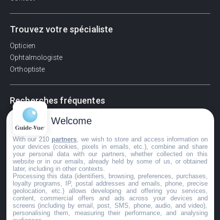
Trouvez votre spécialiste
Opticien
Ophtalmologiste
Orthoptiste
Recherches fréquentes
Pathologies adultes
Welcome
Signes d'une urgence ophtalmologique
With our 210
partners
, we wish to store and access information on
La vision
your devices (cookies, pixels in emails, etc.), combine and share
Acuité visuelle
your personal data with our partners, whether collected on this
website or in our emails, already held by some of us, or obtained
Myosis / mydriase
later, including in other contexts.
Œdème oculaire
Processing this data (identifiers, browsing, preferences, purchases,
loyalty programs, IP, postal addresses and emails, phone, precise
geolocation, etc.) allows developing and offering you services,
content, commercial offers and ads across your devices and
screens (including by email, post, SMS, phone, audio, and video),
©GuideVue2024
personalising them, measuring their performance, and analysing