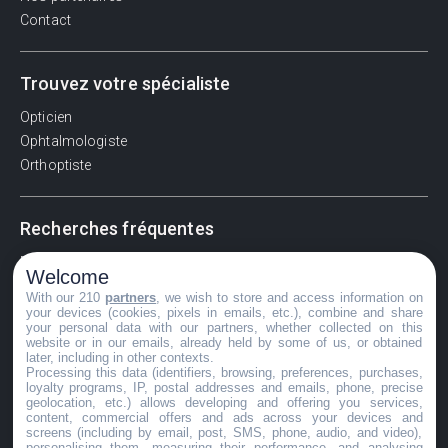
Contact
Trouvez votre spécialiste
Opticien
Ophtalmologiste
Orthoptiste
Recherches fréquentes
Pathologies adultes
Welcome
Signes d'une urgence ophtalmologique
With our 210
partners
, we wish to store and access information on
La vision
your devices (cookies, pixels in emails, etc.), combine and share
your personal data with our partners, whether collected on this
Acuité visuelle
website or in our emails, already held by some of us, or obtained
later, including in other contexts.
Myosis / mydriase
Processing this data (identifiers, browsing, preferences, purchases,
Œdème oculaire
loyalty programs, IP, postal addresses and emails, phone, precise
geolocation, etc.) allows developing and offering you services,
content, commercial offers and ads across your devices and
screens (including by email, post, SMS, phone, audio, and video),
personalising them, measuring their performance, and analysing