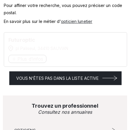
SERVICES
Pour affiner votre recherche, vous pouvez préciser un code
postal.
MARQUES
En savoir plus sur le métier d'
opticien lunetier
ENSEIGNES
Futuroptic
pl Paliseul, 34410 SAUVIAN
Plus d’infos
VOUS N'ÊTES PAS DANS LA LISTE ACTIVE
Trouvez un professionnel
Consultez nos annuaires