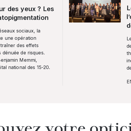
L
ur des yeux ? Les
l
ratopigmentation
d
éseaux sociaux, la
te une opération
L
traîner des effets
de
s dénuée de risques.
th
 Benjamin Memmi,
in
tal national des 15-20.
de
E
ouvez votre optic