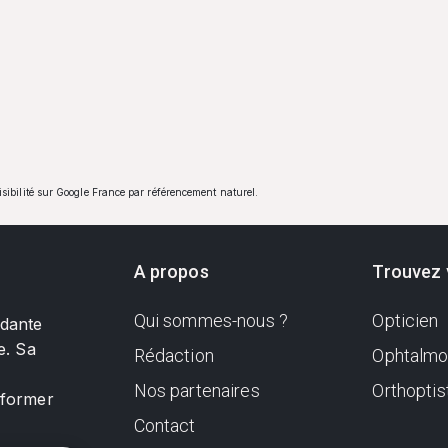
visibilité sur Google France par référencement naturel.
A propos
Trouvez 
Qui sommes-nous ?
Opticien
ndante
e. Sa
Rédaction
Ophtalmo
Nos partenaires
Orthoptis
nformer
Contact