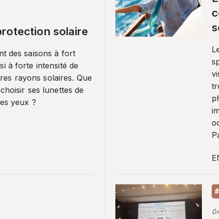
c
s
rotection solaire
Le
nt des saisons à fort
sp
i à forte intensité de
vi
es rayons solaires. Que
tr
 choisir ses lunettes de
p
ses yeux ?
i
o
Pa
E
#
0