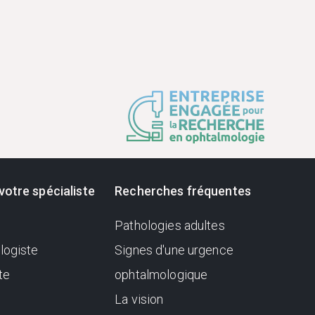
votre spécialiste
Recherches fréquentes
Pathologies adultes
logiste
Signes d'une urgence
te
ophtalmologique
La vision