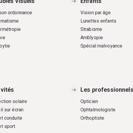
ubles visuels
Enfants
 son ordonnance
Vision par âge
gmatisme
Lunettes enfants
rmétropie
Strabisme
ie
Amblyopie
bytie
Spécial malvoyance
ivités
Les professionnel
ction solaire
Opticien
il sur écran
Ophtalmologiste
et conduite
Orthoptiste
et sport