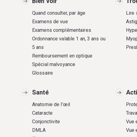
Bien voir
Tro
Quand consulter, par âge
Lire
Examens de vue
Asti
Examens complémentaires
Hype
Ordonnance valable 1 an, 3 ans ou
Myop
5 ans
Pres
Remboursement en optique
Spécial malvoyance
Glossaire
Santé
Act
Anatomie de l’œil
Prote
Cataracte
Trava
Conjonctivite
Vue 
DMLA
Vue 