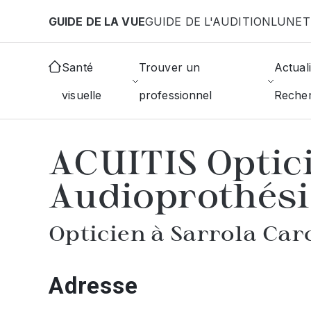
Aller au contenu principal
GUIDE DE LA VUE
GUIDE DE L'AUDITION
LUNET
Accueil
Choisir mon opticien
Sarrola-Carcopino
Santé
Trouver un
Actuali
visuelle
professionnel
Reche
AFFICHER L'ANNUAIRE DES OPTICIE
ACUITIS Optic
Audioprothési
Opticien à Sarrola Ca
Adresse