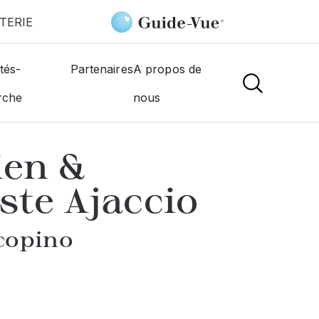
TERIE
ACUITIS Opticien & Audioprothésiste Ajaccio
tés-
Partenaires
A propos de
rche
nous
NS
ien &
ste Ajaccio
rcopino