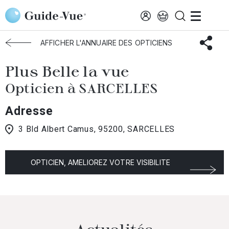
Aller au contenu principal
Accueil
Choisir mon opticien
Sarcelles
Plus Belle La Vue
AFFICHER L'ANNUAIRE DES OPTICIENS
Plus Belle la vue
Opticien à SARCELLES
Adresse
3 Bld Albert Camus, 95200, SARCELLES
OPTICIEN, AMELIOREZ VOTRE VISIBILITE