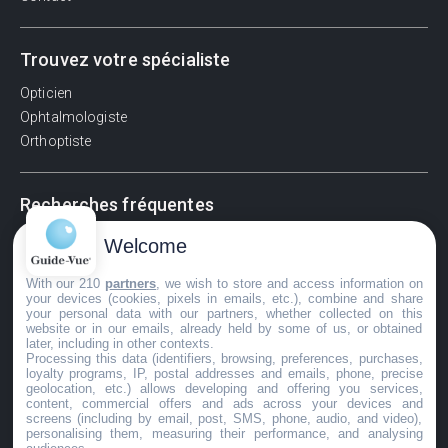
Trouvez votre spécialiste
Opticien
Ophtalmologiste
Orthoptiste
Recherches fréquentes
Pathologies adultes
Welcome
Signes d'une urgence ophtalmologique
With our 210
partners
, we wish to store and access information on
La vision
your devices (cookies, pixels in emails, etc.), combine and share
Acuité visuelle
your personal data with our partners, whether collected on this
website or in our emails, already held by some of us, or obtained
Myosis / mydriase
later, including in other contexts.
Œdème oculaire
Processing this data (identifiers, browsing, preferences, purchases,
loyalty programs, IP, postal addresses and emails, phone, precise
geolocation, etc.) allows developing and offering you services,
content, commercial offers and ads across your devices and
screens (including by email, post, SMS, phone, audio, and video),
©GuideVue2024
personalising them, measuring their performance, and analysing