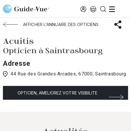
Aller au contenu principal
Accueil
Choisir mon opticien
Saintrasbourg
Acuitis
AFFICHER L'ANNUAIRE DES OPTICIENS
Acuitis
Opticien à Saintrasbourg
Adresse
44 Rue des Grandes Arcades, 67000, Saintrasbourg
OPTICIEN, AMELIOREZ VOTRE VISIBILITE