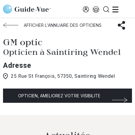
Aller au contenu principal
Accueil
Choisir mon opticien
Saintiring-Wendel
GM Optic
AFFICHER L'ANNUAIRE DES OPTICIENS
GM optic
Opticien à Saintiring Wendel
Adresse
25 Rue St François, 57350, Saintiring Wendel
OPTICIEN, AMELIOREZ VOTRE VISIBILITE