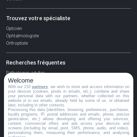
Trouvez votre spécialiste
Opticien
Ophtalmologiste
Orthoptiste
Recherches fréquentes
Pathologies adultes
Welcome
Signes d'une urgence ophtalmologique
With our 210
partners
, we wish to store and access information on
La vision
your devices (cookies, pixels in emails, etc.), combine and share
Acuité visuelle
your personal data with our partners, whether collected on this
website or in our emails, already held by some of us, or obtained
Myosis / mydriase
later, including in other contexts.
Œdème oculaire
Processing this data (identifiers, browsing, preferences, purchases,
loyalty programs, IP, postal addresses and emails, phone, precise
geolocation, etc.) allows developing and offering you services,
content, commercial offers and ads across your devices and
screens (including by email, post, SMS, phone, audio, and video),
©GuideVue2024
personalising them, measuring their performance, and analysing