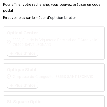
SERVICES
Pour affiner votre recherche, vous pouvez préciser un code
postal.
MARQUES
En savoir plus sur le métier d'
opticien lunetier
ENSEIGNES
Optical Center
"333, Rue de la Briqueterie Parc cial de ""Gran'voile",
76400 SAINT LEONARD
Plus d’infos
Optique Stahl
2 Impasse de Claingoutte, 88650 SAINT LEONARD
Plus d’infos
SL Square Optic