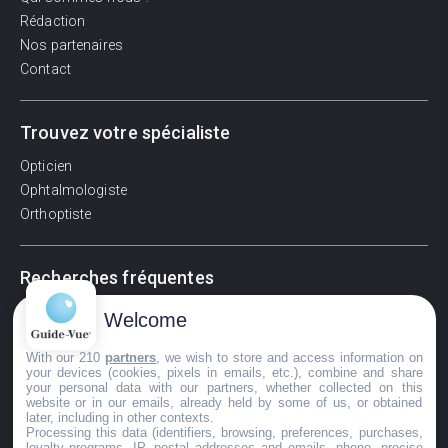
Rédaction
Nos partenaires
Contact
Trouvez votre spécialiste
Opticien
Ophtalmologiste
Orthoptiste
Recherches fréquentes
Pathologies adultes
Welcome
Signes d'une urgence ophtalmologique
With our 210
partners
, we wish to store and access information on
La vision
your devices (cookies, pixels in emails, etc.), combine and share
Acuité visuelle
your personal data with our partners, whether collected on this
website or in our emails, already held by some of us, or obtained
Myosis / mydriase
later, including in other contexts.
Œdème oculaire
Processing this data (identifiers, browsing, preferences, purchases,
loyalty programs, IP, postal addresses and emails, phone, precise