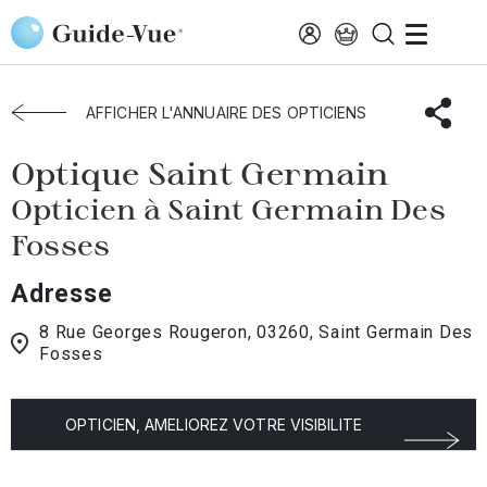
Aller au contenu principal
Accueil
Choisir mon opticien
Saint-Germain-Fosses
Optique Saint Germain
AFFICHER L'ANNUAIRE DES OPTICIENS
Optique Saint Germain
Opticien à Saint Germain Des
Fosses
Adresse
8 Rue Georges Rougeron, 03260, Saint Germain Des
Fosses
OPTICIEN, AMELIOREZ VOTRE VISIBILITE