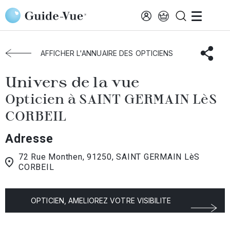
Aller au contenu principal
Accueil
Choisir mon opticien
Saint-Germain-Corbeil
Univers de La Vue
AFFICHER L'ANNUAIRE DES OPTICIENS
Univers de la vue
Opticien à SAINT GERMAIN LèS
CORBEIL
Adresse
72 Rue Monthen, 91250, SAINT GERMAIN LèS
CORBEIL
OPTICIEN, AMELIOREZ VOTRE VISIBILITE