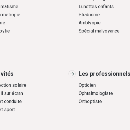
gmatisme
Lunettes enfants
rmétropie
Strabisme
ie
Amblyopie
bytie
Spécial malvoyance
ivités
Les professionnel
ction solaire
Opticien
il sur écran
Ophtalmologiste
et conduite
Orthoptiste
et sport