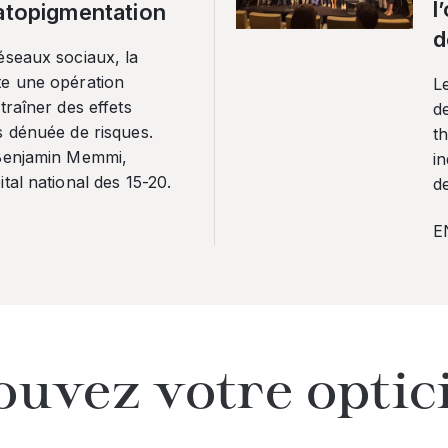
l
ratopigmentation
d
éseaux sociaux, la
te une opération
L
traîner des effets
de
s dénuée de risques.
th
 Benjamin Memmi,
in
tal national des 15-20.
de
E
ouvez votre optic