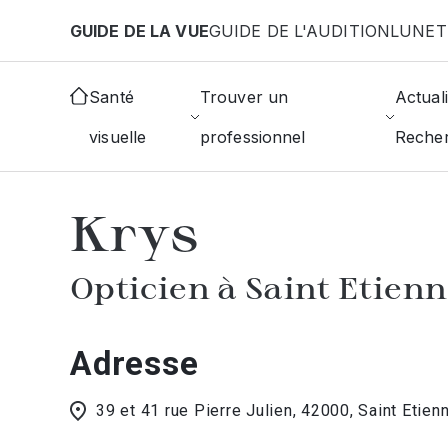
Aller au contenu principal
GUIDE DE LA VUE
GUIDE DE L'AUDITION
LUNET
Accueil
Choisir mon opticien
Saint-Etienne
Kr
Santé
Trouver un
Actuali
visuelle
professionnel
Reche
AFFICHER L'ANNUAIRE DES OPTICIE
Krys
Opticien à Saint Etien
Adresse
39 et 41 rue Pierre Julien, 42000, Saint Etien