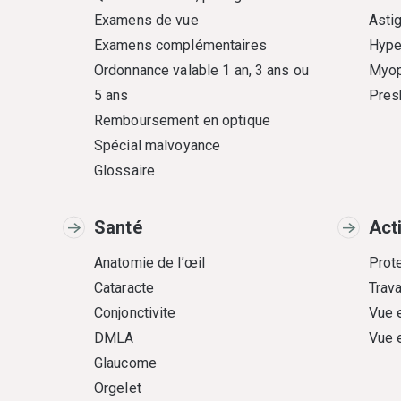
Examens de vue
Asti
Examens complémentaires
Hype
Ordonnance valable 1 an, 3 ans ou
Myop
5 ans
Pres
Remboursement en optique
Spécial malvoyance
Glossaire
Santé
Act
Anatomie de l’œil
Prote
Cataracte
Trava
Conjonctivite
Vue 
DMLA
Vue 
Glaucome
Orgelet