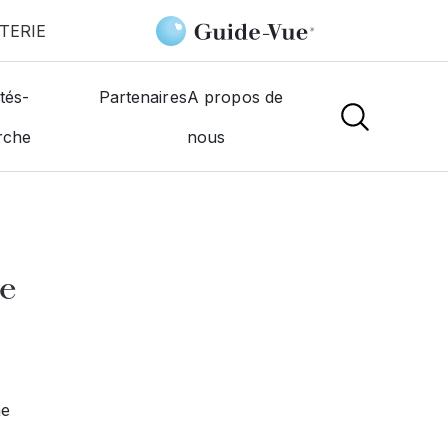
TERIE
ys
tés-
Partenaires
A propos de
rche
nous
NS
ne
ne