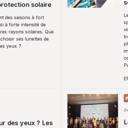
s
rotection solaire
Le
nt des saisons à fort
sp
i à forte intensité de
vi
es rayons solaires. Que
tr
 choisir ses lunettes de
p
ses yeux ?
i
o
Pa
E
#
0
L
ur des yeux ? Les