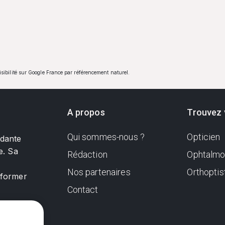
visibilité sur Google France par référencement naturel.
A propos
Trouvez 
Qui sommes-nous ?
Opticien
ndante
e. Sa
Rédaction
Ophtalmo
Nos partenaires
Orthoptis
nformer
Contact