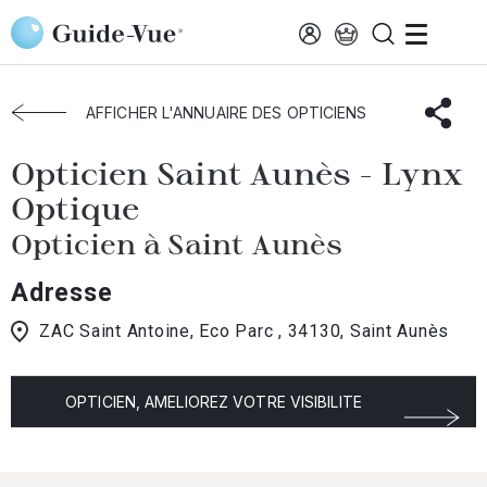
Aller au contenu principal
Accueil
Choisir mon opticien
Saint-Aunes
Opticien Saint Aunès
AFFICHER L'ANNUAIRE DES OPTICIENS
Opticien Saint Aunès - Lynx
Optique
Opticien à Saint Aunès
Adresse
ZAC Saint Antoine, Eco Parc , 34130, Saint Aunès
OPTICIEN, AMELIOREZ VOTRE VISIBILITE