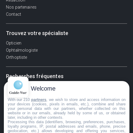
Rédaction
Nos partenaires
Contact
Trouvez votre spécialiste
Opticien
Ophtalmologiste
Orthoptiste
Recherches fréquentes
Pathologies adultes
Welcome
Signes d'une urgence ophtalmologique
With our 210
partners
, we wish to store and access information on
La vision
your devices (cookies, pixels in emails, etc.), combine and share
Acuité visuelle
your personal data with our partners, whether collected on this
website or in our emails, already held by some of us, or obtained
Myosis / mydriase
later, including in other contexts.
Œdème oculaire
Processing this data (identifiers, browsing, preferences, purchases,
loyalty programs, IP, postal addresses and emails, phone, precise
geolocation, etc.) allows developing and offering you services,