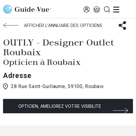
Aller au contenu principal
Accueil
Choisir mon opticien
Roubaix
OUTLY
AFFICHER L'ANNUAIRE DES OPTICIENS
OUTLY - Designer Outlet
Roubaix
Opticien à Roubaix
Adresse
28 Rue Saint-Guillaume, 59100, Roubaix
OPTICIEN, AMELIOREZ VOTRE VISIBILITE