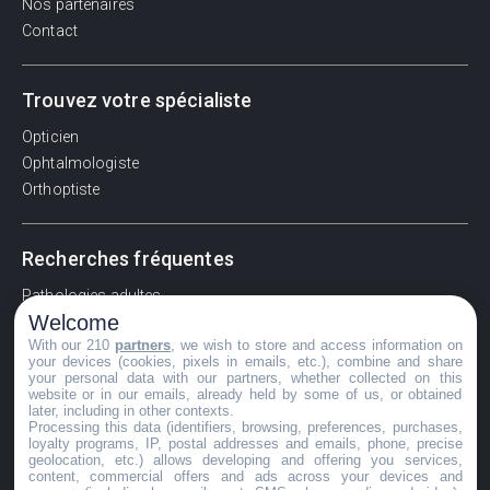
Nos partenaires
Contact
Trouvez votre spécialiste
Opticien
Ophtalmologiste
Orthoptiste
Recherches fréquentes
Pathologies adultes
Welcome
Signes d'une urgence ophtalmologique
With our 210
partners
, we wish to store and access information on
La vision
your devices (cookies, pixels in emails, etc.), combine and share
Acuité visuelle
your personal data with our partners, whether collected on this
website or in our emails, already held by some of us, or obtained
Myosis / mydriase
later, including in other contexts.
Œdème oculaire
Processing this data (identifiers, browsing, preferences, purchases,
loyalty programs, IP, postal addresses and emails, phone, precise
geolocation, etc.) allows developing and offering you services,
content, commercial offers and ads across your devices and