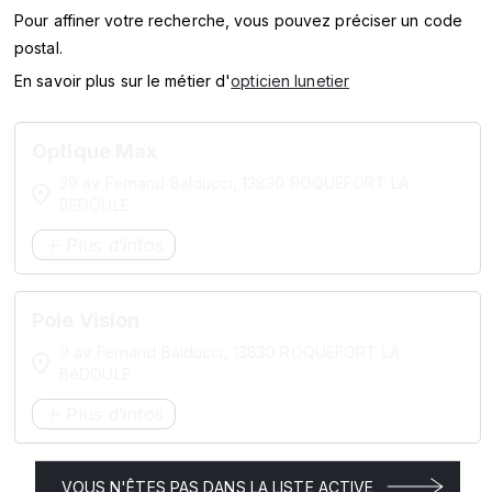
SERVICES
Pour affiner votre recherche, vous pouvez préciser un code
postal.
MARQUES
En savoir plus sur le métier d'
opticien lunetier
ENSEIGNES
Optique Max
39 av Fernand Balducci, 13830 ROQUEFORT LA
BEDOULE
Plus d’infos
Pole Vision
9 av Fernand Balducci, 13830 ROQUEFORT LA
BéDOULE
Plus d’infos
VOUS N'ÊTES PAS DANS LA LISTE ACTIVE