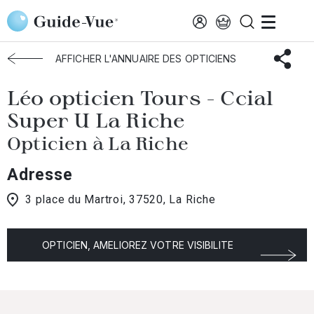
Aller au contenu principal
Accueil
Choisir mon opticien
Riche
Léo Opticien Tours
AFFICHER L'ANNUAIRE DES OPTICIENS
Léo opticien Tours - Ccial
Super U La Riche
Opticien à La Riche
Adresse
3 place du Martroi, 37520, La Riche
OPTICIEN, AMELIOREZ VOTRE VISIBILITE