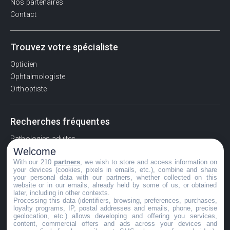
Nos partenaires
Contact
Trouvez votre spécialiste
Opticien
Ophtalmologiste
Orthoptiste
Recherches fréquentes
Pathologies adultes
Welcome
Signes d'une urgence ophtalmologique
With our 210
partners
, we wish to store and access information on
La vision
your devices (cookies, pixels in emails, etc.), combine and share
Acuité visuelle
your personal data with our partners, whether collected on this
website or in our emails, already held by some of us, or obtained
Myosis / mydriase
later, including in other contexts.
Œdème oculaire
Processing this data (identifiers, browsing, preferences, purchases,
loyalty programs, IP, postal addresses and emails, phone, precise
geolocation, etc.) allows developing and offering you services,
content, commercial offers and ads across your devices and