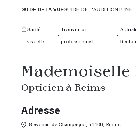
Aller au contenu principal
GUIDE DE LA VUE
GUIDE DE L'AUDITION
LUNET
Accueil
Choisir mon opticien
Reims
Mademoisel
Santé
Trouver un
Actuali
visuelle
professionnel
Reche
AFFICHER L'ANNUAIRE DES OPTICIE
Mademoiselle 
Opticien à Reims
Adresse
8 avenue de Champagne, 51100, Reims