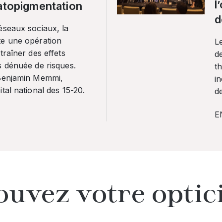
l
ratopigmentation
d
éseaux sociaux, la
te une opération
L
traîner des effets
de
s dénuée de risques.
th
 Benjamin Memmi,
in
tal national des 15-20.
de
E
ouvez votre optic