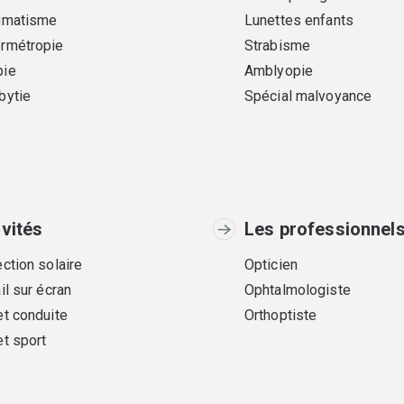
gmatisme
Lunettes enfants
rmétropie
Strabisme
ie
Amblyopie
bytie
Spécial malvoyance
ivités
Les professionnel
ction solaire
Opticien
il sur écran
Ophtalmologiste
et conduite
Orthoptiste
et sport