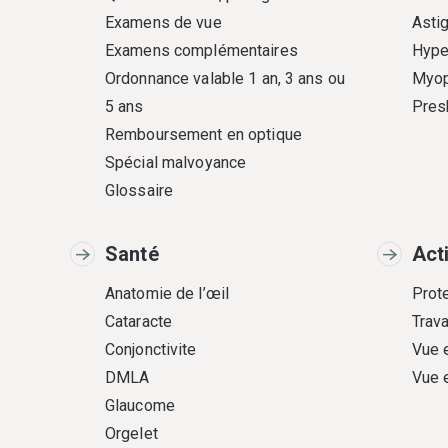
Examens de vue
Asti
Examens complémentaires
Hype
Ordonnance valable 1 an, 3 ans ou
Myop
5 ans
Pres
Remboursement en optique
Spécial malvoyance
Glossaire
Santé
Act
Anatomie de l’œil
Prote
Cataracte
Trava
Conjonctivite
Vue 
DMLA
Vue 
Glaucome
Orgelet