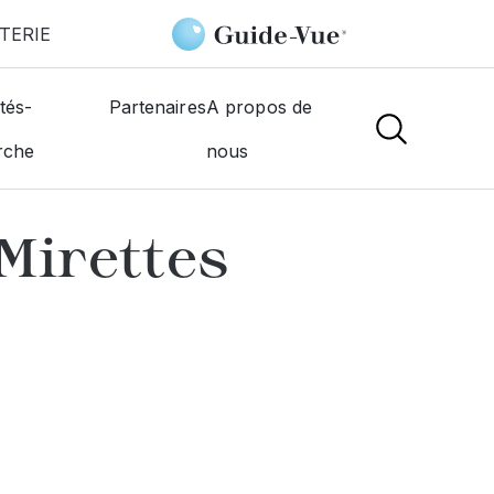
TERIE
le Mirettes
tés-
Partenaires
A propos de
rche
nous
NS
Mirettes