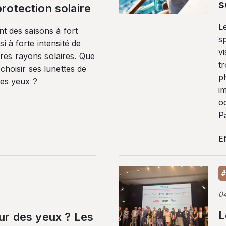
s
rotection solaire
Le
nt des saisons à fort
sp
i à forte intensité de
vi
es rayons solaires. Que
tr
 choisir ses lunettes de
p
ses yeux ?
i
o
Pa
E
#
0
L
ur des yeux ? Les