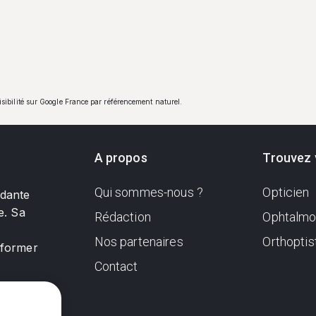
visibilité sur Google France par référencement naturel.
A propos
Trouvez 
Qui sommes-nous ?
Opticien
ndante
e. Sa
Rédaction
Ophtalmo
Nos partenaires
Orthoptis
nformer
Contact