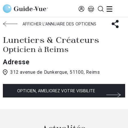
Aller au contenu principal
Accueil
Choisir mon opticien
Reims
Lunetiers & Créateurs
AFFICHER L'ANNUAIRE DES OPTICIENS
Lunetiers & Créateurs
Opticien à Reims
Adresse
312 avenue de Dunkerque, 51100, Reims
OPTICIEN, AMELIOREZ VOTRE VISIBILITE