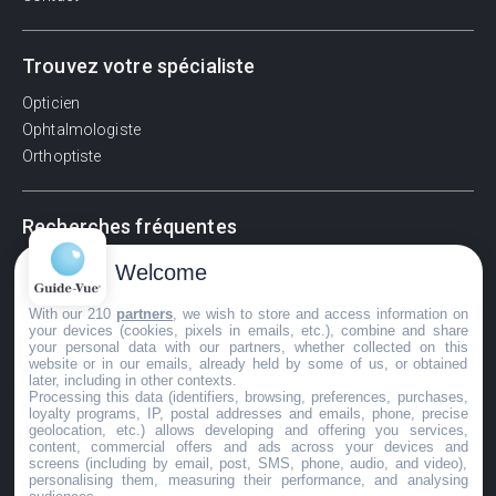
Trouvez votre spécialiste
Opticien
Ophtalmologiste
Orthoptiste
Recherches fréquentes
Pathologies adultes
Welcome
Signes d'une urgence ophtalmologique
With our 210
partners
, we wish to store and access information on
La vision
your devices (cookies, pixels in emails, etc.), combine and share
Acuité visuelle
your personal data with our partners, whether collected on this
website or in our emails, already held by some of us, or obtained
Myosis / mydriase
later, including in other contexts.
Œdème oculaire
Processing this data (identifiers, browsing, preferences, purchases,
loyalty programs, IP, postal addresses and emails, phone, precise
geolocation, etc.) allows developing and offering you services,
content, commercial offers and ads across your devices and
screens (including by email, post, SMS, phone, audio, and video),
©GuideVue2024
personalising them, measuring their performance, and analysing