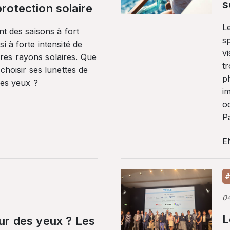
s
rotection solaire
Le
nt des saisons à fort
sp
i à forte intensité de
vi
es rayons solaires. Que
tr
 choisir ses lunettes de
p
ses yeux ?
i
o
Pa
E
#
0
L
ur des yeux ? Les