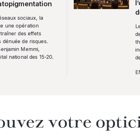
l
ratopigmentation
d
éseaux sociaux, la
te une opération
L
traîner des effets
de
s dénuée de risques.
th
 Benjamin Memmi,
in
tal national des 15-20.
de
E
ouvez votre optic