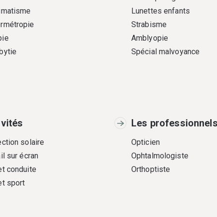
gmatisme
Lunettes enfants
rmétropie
Strabisme
ie
Amblyopie
bytie
Spécial malvoyance
ivités
Les professionnel
ction solaire
Opticien
il sur écran
Ophtalmologiste
et conduite
Orthoptiste
et sport