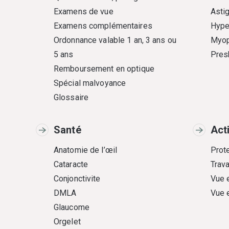
Examens de vue
Asti
Examens complémentaires
Hype
Ordonnance valable 1 an, 3 ans ou
Myop
5 ans
Pres
Remboursement en optique
Spécial malvoyance
Glossaire
Santé
Act
Anatomie de l’œil
Prote
Cataracte
Trava
Conjonctivite
Vue 
DMLA
Vue 
Glaucome
Orgelet