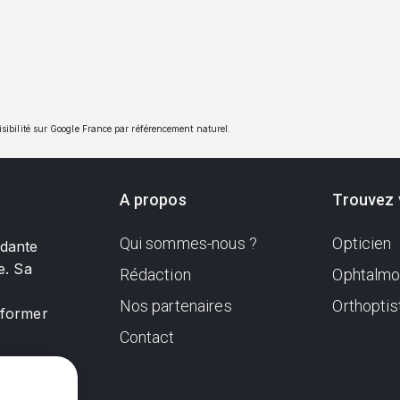
visibilité sur Google France par référencement naturel.
A propos
Trouvez 
Qui sommes-nous ?
Opticien
ndante
e. Sa
Rédaction
Ophtalmo
Nos partenaires
Orthoptis
nformer
Contact