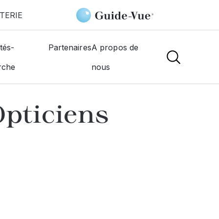
TERIE
s Opticiens
tés-
Partenaires
A propos de
rche
nous
NS
pticiens