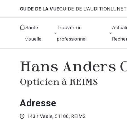
Aller au contenu principal
GUIDE DE LA VUE
GUIDE DE L'AUDITION
LUNET
Accueil
Choisir mon opticien
Reims
Hans Ander
Santé
Trouver un
Actuali
visuelle
professionnel
Reche
AFFICHER L'ANNUAIRE DES OPTICIE
Hans Anders O
Opticien à REIMS
Adresse
143 r Vesle, 51100, REIMS