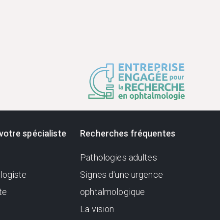
votre spécialiste
Recherches fréquentes
Pathologies adultes
logiste
Signes d'une urgence
te
ophtalmologique
La vision