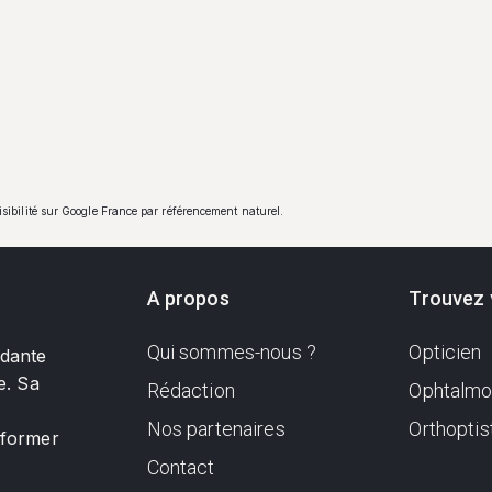
visibilité sur Google France par référencement naturel.
A propos
Trouvez 
Qui sommes-nous ?
Opticien
ndante
e. Sa
Rédaction
Ophtalmo
Nos partenaires
Orthoptis
nformer
Contact