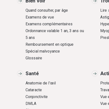
Bien voir
Tro
Quand consulter, par âge
Lire
Examens de vue
Asti
Examens complémentaires
Hype
Ordonnance valable 1 an, 3 ans ou
Myop
5 ans
Pres
Remboursement en optique
Spécial malvoyance
Glossaire
Santé
Act
Anatomie de l’œil
Prote
Cataracte
Trava
Conjonctivite
Vue 
DMLA
Vue 