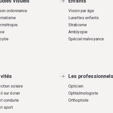
ubles visuels
Enfants
 son ordonnance
Vision par âge
gmatisme
Lunettes enfants
rmétropie
Strabisme
ie
Amblyopie
bytie
Spécial malvoyance
ivités
Les professionnel
ction solaire
Opticien
il sur écran
Ophtalmologiste
et conduite
Orthoptiste
et sport