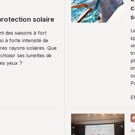
c
s
rotection solaire
Le
nt des saisons à fort
sp
i à forte intensité de
vi
es rayons solaires. Que
tr
 choisir ses lunettes de
p
ses yeux ?
i
o
Pa
E
#
0