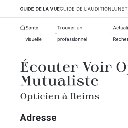
Aller au contenu principal
GUIDE DE LA VUE
GUIDE DE L'AUDITION
LUNET
Accueil
Choisir mon opticien
Reims
Écouter Voi
Santé
Trouver un
Actuali
visuelle
professionnel
Reche
AFFICHER L'ANNUAIRE DES OPTICIE
Écouter Voir O
Mutualiste
Opticien à Reims
Adresse