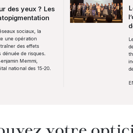
L
ur des yeux ? Les
l
ratopigmentation
d
éseaux sociaux, la
te une opération
L
traîner des effets
de
s dénuée de risques.
th
 Benjamin Memmi,
in
tal national des 15-20.
de
E
ouvez votre optic