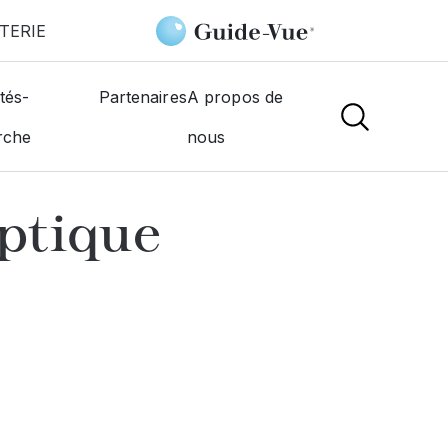
TERIE
r Optique Mutualiste
tés-
Partenaires
A propos de
rche
nous
NS
ptique