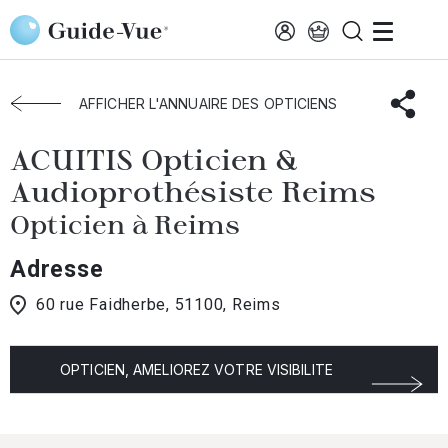
Aller au contenu principal
Accueil
Choisir mon opticien
Reims
ACUITIS Opticien & Audioprothésiste Reims
AFFICHER L'ANNUAIRE DES OPTICIENS
ACUITIS Opticien &
Audioprothésiste Reims
Opticien à Reims
Adresse
60 rue Faidherbe, 51100, Reims
OPTICIEN, AMELIOREZ VOTRE VISIBILITE