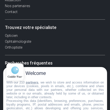
Rédaction
Nos partenaires
Contact
Trouvez votre spécialiste
Opticien
Ophtalmologiste
Orthoptiste
Recherches fréquentes
Pathologies adultes
Welcome
Signes d'une urgence ophtalmologique
With our 210
partners
, we wish to store and access information on
La vision
your devices (cookies, pixels in emails, etc.), combine and share
Acuité visuelle
your personal data with our partners, whether collected on this
website or in our emails, already held by some of us, or obtained
Myosis / mydriase
later, including in other contexts.
Œdème oculaire
Processing this data (identifiers, browsing, preferences, purchases,
loyalty programs, IP, postal addresses and emails, phone, precise
geolocation, etc.) allows developing and offering you services,