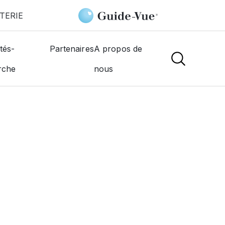
TERIE
tés-
Partenaires
A propos de
rche
nous
NS