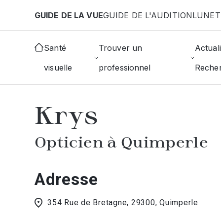
Aller au contenu principal
GUIDE DE LA VUE
GUIDE DE L'AUDITION
LUNET
Accueil
Choisir mon opticien
Quimperle
Krys
Santé
Trouver un
Actuali
visuelle
professionnel
Reche
AFFICHER L'ANNUAIRE DES OPTICIE
Krys
Opticien à Quimperle
Adresse
354 Rue de Bretagne, 29300, Quimperle