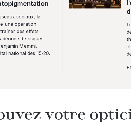
l
ratopigmentation
d
éseaux sociaux, la
te une opération
L
traîner des effets
de
s dénuée de risques.
th
 Benjamin Memmi,
in
tal national des 15-20.
de
E
ouvez votre optic