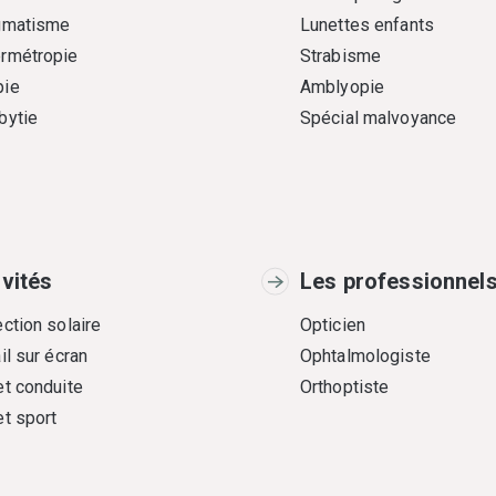
gmatisme
Lunettes enfants
rmétropie
Strabisme
ie
Amblyopie
bytie
Spécial malvoyance
ivités
Les professionnel
ction solaire
Opticien
il sur écran
Ophtalmologiste
et conduite
Orthoptiste
et sport