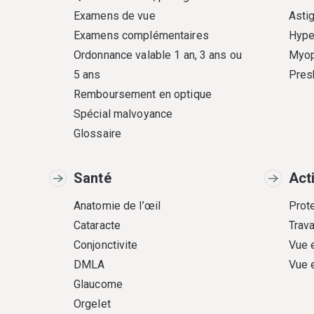
Examens de vue
Asti
Examens complémentaires
Hype
Ordonnance valable 1 an, 3 ans ou
Myop
5 ans
Pres
Remboursement en optique
Spécial malvoyance
Glossaire
Santé
Act
Anatomie de l’œil
Prote
Cataracte
Trava
Conjonctivite
Vue 
DMLA
Vue 
Glaucome
Orgelet