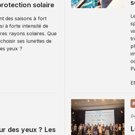
s
rotection solaire
Le
nt des saisons à fort
sp
i à forte intensité de
vi
es rayons solaires. Que
tr
 choisir ses lunettes de
p
ses yeux ?
i
o
Pa
E
#
0
L
ur des yeux ? Les