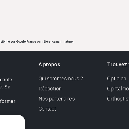
visibilité sur Google France par référencement naturel.
A propos
Trouvez 
Qui sommes-nous ?
Opticien
ndante
e. Sa
Rédaction
Ophtalmo
Nos partenaires
Orthoptis
nformer
Contact