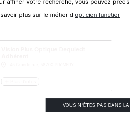
ur affiner votre recherche, vous pouvez précis
savoir plus sur le métier d'
opticien lunetier
Vision Plus Optique Dequiedt
Adhérent
45 Grande rue, 58700 PRéMERY
Plus d’infos
VOUS N'ÊTES PAS DANS LA 