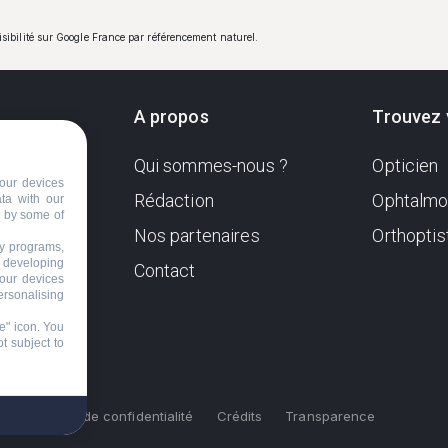
visibilité sur Google France par référencement naturel.
A propos
Trouvez 
Qui sommes-nous ?
Opticien
ndante
our devices
e. Sa
Rédaction
Ophtalmo
ata with our
d by some of
Nos partenaires
Orthoptis
nformer
ty programs,
s developing
Contact
your devices
ersonalising
e" icon
. You
t subject to
s
Politique de confidentialité
Crédits
Transparence