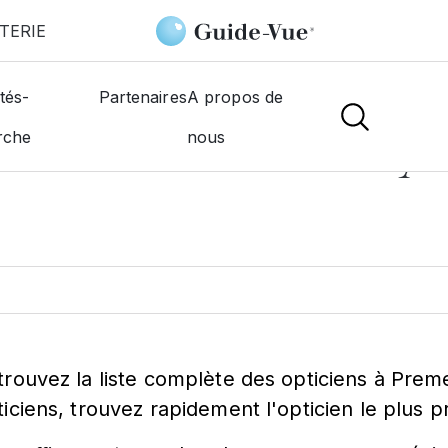
TERIE
tés-
Partenaires
A propos de
ticien à
Premery
rche
nous
trouvez la liste complète des opticiens à Prem
ticiens, trouvez rapidement l'opticien le plus 