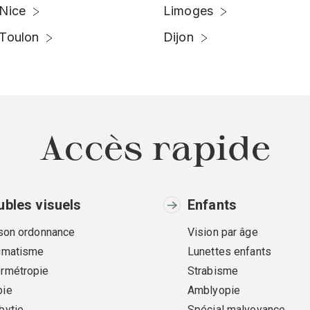
Nice
Limoges
Toulon
Dijon
Accès rapide
ubles visuels
Enfants
 son ordonnance
Vision par âge
gmatisme
Lunettes enfants
rmétropie
Strabisme
ie
Amblyopie
bytie
Spécial malvoyance