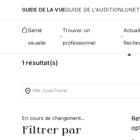
Aller au contenu principal
GUIDE DE LA VUE
GUIDE DE L'AUDITION
LUNET
Accueil
Choisir mon opticien
Premery
Santé
Trouver un
Actuali
Trouvez un op
visuelle
professionnel
Reche
1 résultat(s)
Re
En cours de chargement...
Filtrer par
op