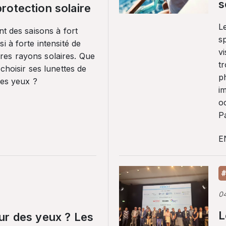
s
rotection solaire
Le
nt des saisons à fort
sp
i à forte intensité de
vi
es rayons solaires. Que
tr
 choisir ses lunettes de
p
ses yeux ?
i
o
Pa
E
#
0
L
ur des yeux ? Les