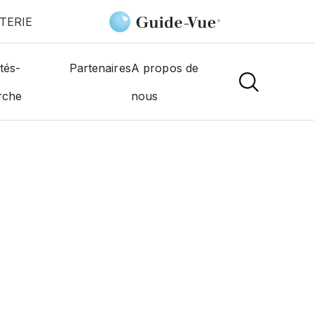
TERIE
tés-
Partenaires
A propos de
rche
nous
NS