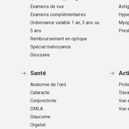
Examens de vue
Asti
Examens complémentaires
Hype
Ordonnance valable 1 an, 3 ans ou
Myop
5 ans
Pres
Remboursement en optique
Spécial malvoyance
Glossaire
Santé
Act
Anatomie de l’œil
Prote
Cataracte
Trava
Conjonctivite
Vue 
DMLA
Vue 
Glaucome
Orgelet