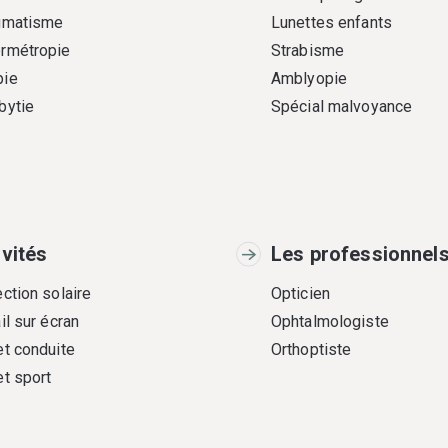
gmatisme
Lunettes enfants
rmétropie
Strabisme
ie
Amblyopie
bytie
Spécial malvoyance
ivités
Les professionnel
ction solaire
Opticien
il sur écran
Ophtalmologiste
et conduite
Orthoptiste
et sport