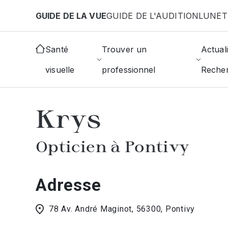
Aller au contenu principal
GUIDE DE LA VUE
GUIDE DE L'AUDITION
LUNET
Accueil
Choisir mon opticien
Pontivy
Krys
Santé
Trouver un
Actuali
visuelle
professionnel
Reche
AFFICHER L'ANNUAIRE DES OPTICIE
Krys
Opticien à Pontivy
Adresse
78 Av. André Maginot, 56300, Pontivy