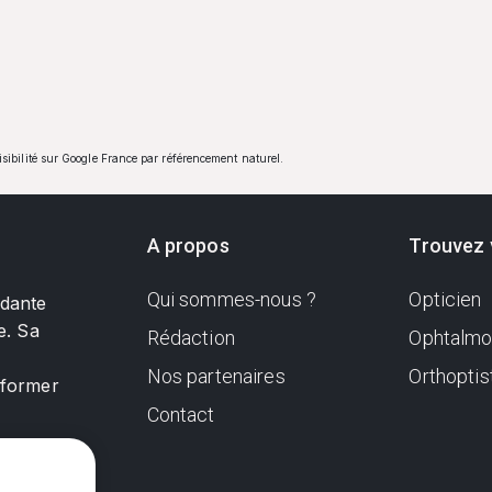
visibilité sur Google France par référencement naturel.
A propos
Trouvez 
Qui sommes-nous ?
Opticien
ndante
e. Sa
Rédaction
Ophtalmo
Nos partenaires
Orthoptis
nformer
Contact