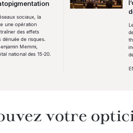
l
ratopigmentation
d
éseaux sociaux, la
te une opération
L
traîner des effets
de
s dénuée de risques.
th
 Benjamin Memmi,
in
tal national des 15-20.
de
E
ouvez votre optic