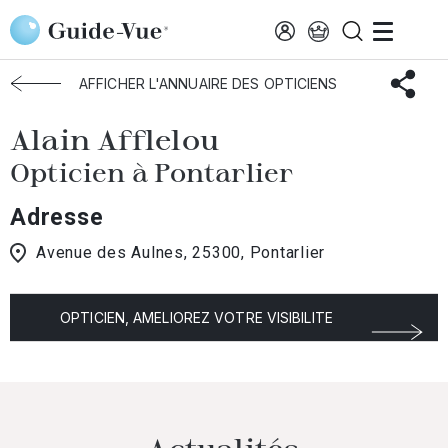
Aller au contenu principal
Accueil
Choisir mon opticien
Pontarlier
Alain Afflelou
AFFICHER L'ANNUAIRE DES OPTICIENS
Alain Afflelou
Opticien à Pontarlier
Adresse
Avenue des Aulnes, 25300, Pontarlier
OPTICIEN, AMELIOREZ VOTRE VISIBILITE