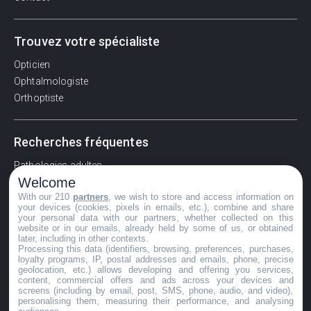
Trouvez votre spécialiste
Opticien
Ophtalmologiste
Orthoptiste
Recherches fréquentes
Pathologies adultes
Welcome
Signes d'une urgence ophtalmologique
With our 210
partners
, we wish to store and access information on
La vision
your devices (cookies, pixels in emails, etc.), combine and share
Acuité visuelle
your personal data with our partners, whether collected on this
website or in our emails, already held by some of us, or obtained
Myosis / mydriase
later, including in other contexts.
Œdème oculaire
Processing this data (identifiers, browsing, preferences, purchases,
loyalty programs, IP, postal addresses and emails, phone, precise
geolocation, etc.) allows developing and offering you services,
content, commercial offers and ads across your devices and
screens (including by email, post, SMS, phone, audio, and video),
©GuideVue2024
personalising them, measuring their performance, and analysing