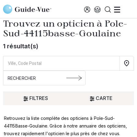
Aller au contenu principal
Accueil
Choisir mon opticien
Pole-Sud-44115basse-Goulaine
Trouvez un opticien à
Pole-
Sud-44115basse-Goulaine
1 résultat(s)
FILTRES
CARTE
Retrouvez la liste complète des opticiens à Pole-Sud-
Oui
44115Basse-Goulaine. Grâce à notre annuaire des opticiens,
trouvez rapidement l'opticien le plus près de chez vous.