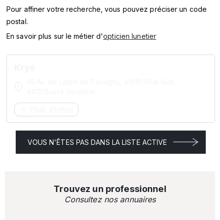
SERVICES
Pour affiner votre recherche, vous pouvez préciser un code
postal.
MARQUES
En savoir plus sur le métier d'
opticien lunetier
ENSEIGNES
Krys
45 Av. de Lattre de Tassigny, 44115 Pôle Sud
44115Basse Goulaine
Plus d’infos
VOUS N'ÊTES PAS DANS LA LISTE ACTIVE
Trouvez un professionnel
Consultez nos annuaires