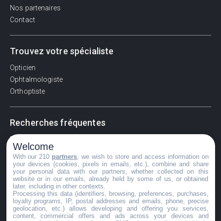
Nos partenaires
Contact
Trouvez votre spécialiste
Opticien
Ophtalmologiste
Orthoptiste
Recherches fréquentes
Pathologies adultes
Welcome
Signes d'une urgence ophtalmologique
With our 210
partners
, we wish to store and access information on
La vision
your devices (cookies, pixels in emails, etc.), combine and share
your personal data with our partners, whether collected on this
Acuité visuelle
website or in our emails, already held by some of us, or obtained
later, including in other contexts.
Myosis / mydriase
Processing this data (identifiers, browsing, preferences, purchases,
Œdème oculaire
loyalty programs, IP, postal addresses and emails, phone, precise
geolocation, etc.) allows developing and offering you services,
content, commercial offers and ads across your devices and