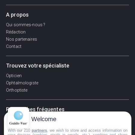
A propos
Qui sommes-nous ?
Rédaction
Nos partenaires
Contact
Trouvez votre spécialiste
Opticien
Ophtalmologiste
Orthoptiste
Recherches fréquentes
Welcome
Pathologies adultes
Signes d'une urgence ophtalmologique
With our 210
partners
, we wish to store and access information on
La vision
your devices (cookies, pixels in emails, etc.), combine and share