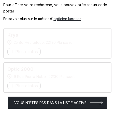
SERVICES
Pour affiner votre recherche, vous pouvez préciser un code
postal.
MARQUES
En savoir plus sur le métier d'
opticien lunetier
ENSEIGNES
Krys
25 Bd Heurteloup, 22130 Plancoet
Plus d’infos
Optic 2000
9 Rue Pierre Nobel, 22130 Plancoet
Plus d’infos
VOUS N'ÊTES PAS DANS LA LISTE ACTIVE