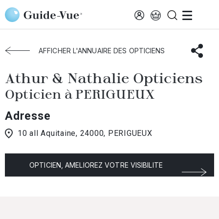
Aller au contenu principal
Accueil
Choisir mon opticien
Perigueux
Athur & Nathalie Opticiens
AFFICHER L'ANNUAIRE DES OPTICIENS
Athur & Nathalie Opticiens
Opticien à PERIGUEUX
Adresse
10 all Aquitaine, 24000, PERIGUEUX
OPTICIEN, AMELIOREZ VOTRE VISIBILITE