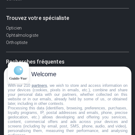
Trouvez votre spécialiste
Opticien
Ophtalmologiste
Orthoptiste
Recherches fréquentes
Pathologies adultes
Welcome
Signes d'une urgence ophtalmologique
With our 210
partners
, we wish to store and access information on
La vision
your devices (cookies, pixels in emails, etc.), combine and share
Acuité visuelle
your personal data with our partners, whether collected on this
website or in our emails, already held by some of us, or obtained
Myosis / mydriase
later, including in other contexts.
Œdème oculaire
Processing this data (identifiers, browsing, preferences, purchases,
loyalty programs, IP, postal addresses and emails, phone, precise
geolocation, etc.) allows developing and offering you services,
content, commercial offers and ads across your devices and
screens (including by email, post, SMS, phone, audio, and video),
©GuideVue2024
personalising them, measuring their performance, and analysing