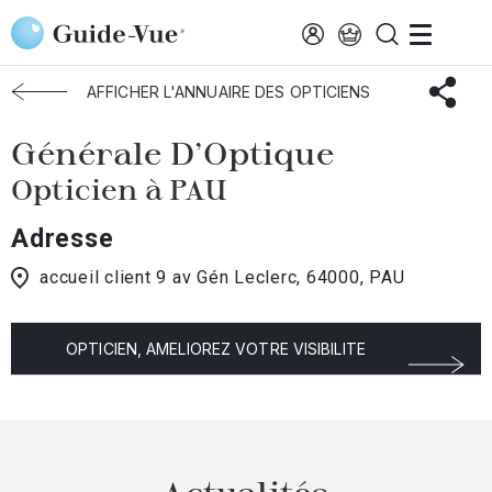
Aller au contenu principal
Accueil
Choisir mon opticien
Pau
Générale D'Optique
AFFICHER L'ANNUAIRE DES OPTICIENS
Générale D'Optique
Opticien à PAU
Adresse
accueil client 9 av Gén Leclerc, 64000, PAU
OPTICIEN, AMELIOREZ VOTRE VISIBILITE