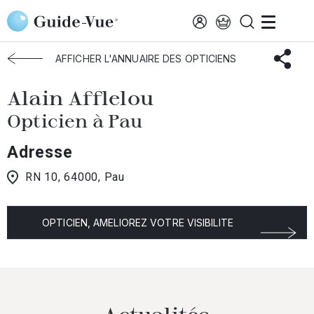
Aller au contenu principal
Accueil
Choisir mon opticien
Pau
Alain Afflelou
AFFICHER L'ANNUAIRE DES OPTICIENS
Alain Afflelou
Opticien à Pau
Adresse
RN 10, 64000, Pau
OPTICIEN, AMELIOREZ VOTRE VISIBILITE