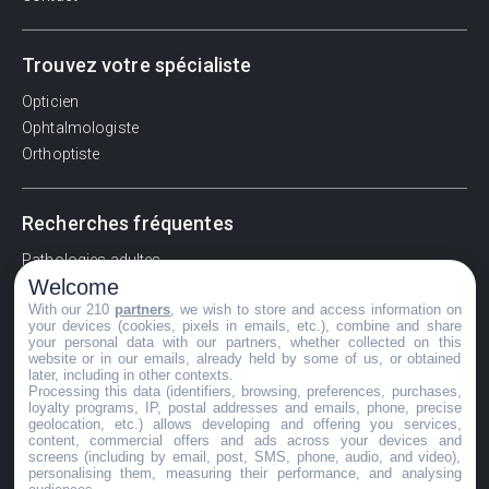
Trouvez votre spécialiste
Opticien
Ophtalmologiste
Orthoptiste
Recherches fréquentes
Pathologies adultes
Welcome
Signes d'une urgence ophtalmologique
With our 210
partners
, we wish to store and access information on
La vision
your devices (cookies, pixels in emails, etc.), combine and share
Acuité visuelle
your personal data with our partners, whether collected on this
website or in our emails, already held by some of us, or obtained
Myosis / mydriase
later, including in other contexts.
Œdème oculaire
Processing this data (identifiers, browsing, preferences, purchases,
loyalty programs, IP, postal addresses and emails, phone, precise
geolocation, etc.) allows developing and offering you services,
content, commercial offers and ads across your devices and
screens (including by email, post, SMS, phone, audio, and video),
©GuideVue2024
personalising them, measuring their performance, and analysing