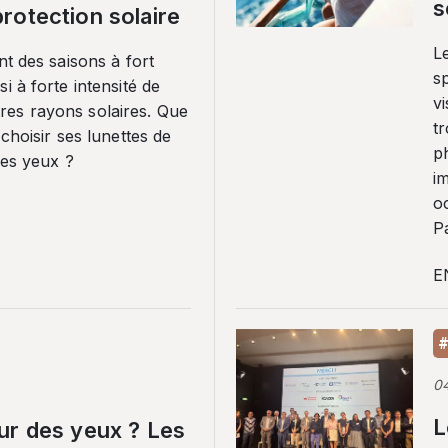
s
rotection solaire
Le
nt des saisons à fort
sp
i à forte intensité de
vi
es rayons solaires. Que
tr
 choisir ses lunettes de
p
ses yeux ?
i
o
Pa
E
#
0
L
ur des yeux ? Les