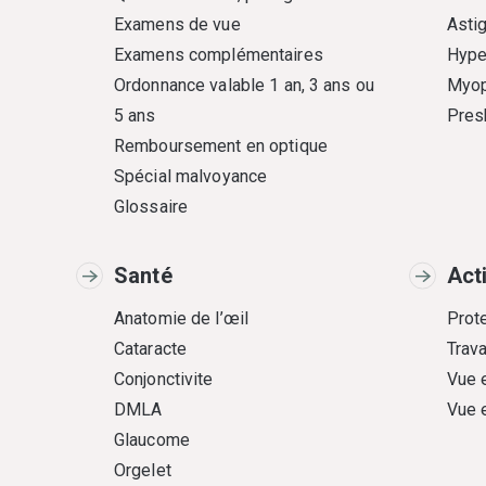
Examens de vue
Asti
Examens complémentaires
Hype
Ordonnance valable 1 an, 3 ans ou
Myop
5 ans
Pres
Remboursement en optique
Spécial malvoyance
Glossaire
Santé
Act
Anatomie de l’œil
Prote
Cataracte
Trava
Conjonctivite
Vue 
DMLA
Vue 
Glaucome
Orgelet