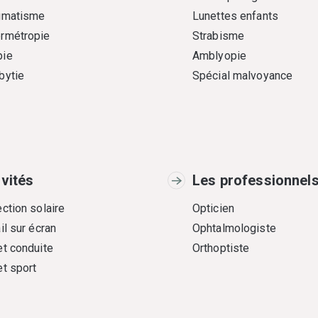
gmatisme
Lunettes enfants
rmétropie
Strabisme
ie
Amblyopie
bytie
Spécial malvoyance
ivités
Les professionnel
ction solaire
Opticien
il sur écran
Ophtalmologiste
et conduite
Orthoptiste
et sport