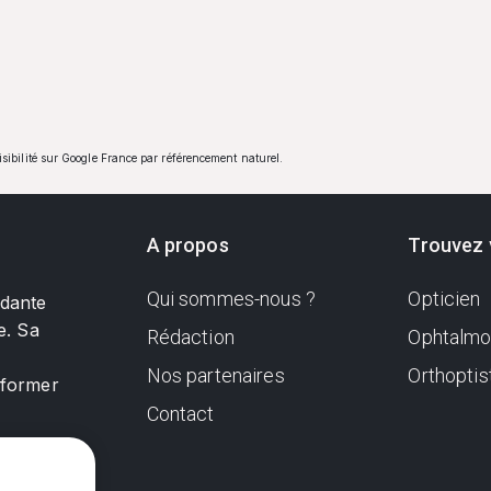
visibilité sur Google France par référencement naturel.
A propos
Trouvez 
Qui sommes-nous ?
Opticien
ndante
e. Sa
Rédaction
Ophtalmo
Nos partenaires
Orthoptis
nformer
Contact