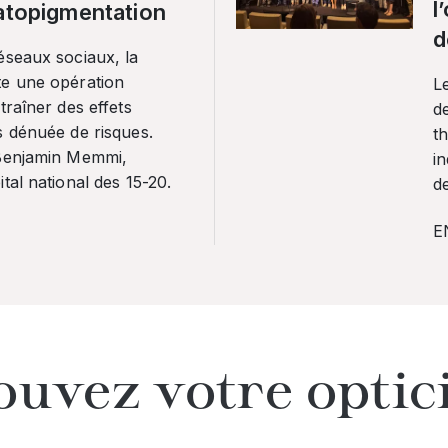
l
ratopigmentation
d
éseaux sociaux, la
te une opération
L
traîner des effets
de
s dénuée de risques.
th
 Benjamin Memmi,
in
tal national des 15-20.
de
E
ouvez votre optic