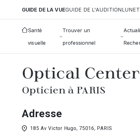
Aller au contenu principal
GUIDE DE LA VUE
GUIDE DE L'AUDITION
LUNET
Accueil
Choisir mon opticien
Paris
Optical Cen
Santé
Trouver un
Actuali
visuelle
professionnel
Reche
AFFICHER L'ANNUAIRE DES OPTICIE
Optical Center
Opticien à PARIS
Adresse
185 Av Victor Hugo, 75016, PARIS