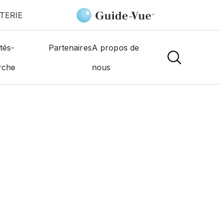
TERIE
ter
tés-
Partenaires
A propos de
rche
nous
NS