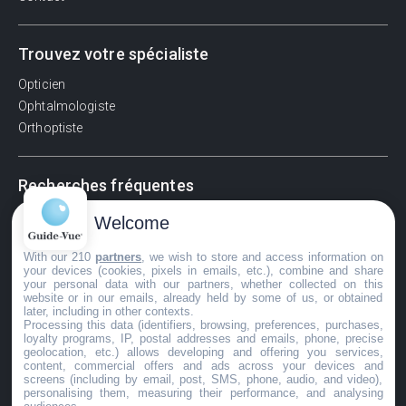
Trouvez votre spécialiste
Opticien
Ophtalmologiste
Orthoptiste
Recherches fréquentes
Pathologies adultes
Welcome
Signes d'une urgence ophtalmologique
With our 210
partners
, we wish to store and access information on
La vision
your devices (cookies, pixels in emails, etc.), combine and share
Acuité visuelle
your personal data with our partners, whether collected on this
website or in our emails, already held by some of us, or obtained
Myosis / mydriase
later, including in other contexts.
Œdème oculaire
Processing this data (identifiers, browsing, preferences, purchases,
loyalty programs, IP, postal addresses and emails, phone, precise
geolocation, etc.) allows developing and offering you services,
content, commercial offers and ads across your devices and
screens (including by email, post, SMS, phone, audio, and video),
©GuideVue2024
personalising them, measuring their performance, and analysing