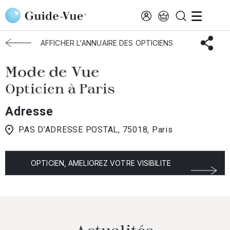
Aller au contenu principal
Accueil
Choisir mon opticien
Paris
Mode de Vue
AFFICHER L'ANNUAIRE DES OPTICIENS
Mode de Vue
Opticien à Paris
Adresse
PAS D'ADRESSE POSTAL, 75018, Paris
OPTICIEN, AMELIOREZ VOTRE VISIBILITE