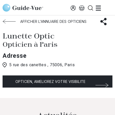
Aller au contenu principal
Accueil
Choisir mon opticien
Paris
Lunette Optic
AFFICHER L'ANNUAIRE DES OPTICIENS
Lunette Optic
Opticien à Paris
Adresse
5 rue des canettes , 75006, Paris
OPTICIEN, AMELIOREZ VOTRE VISIBILITE