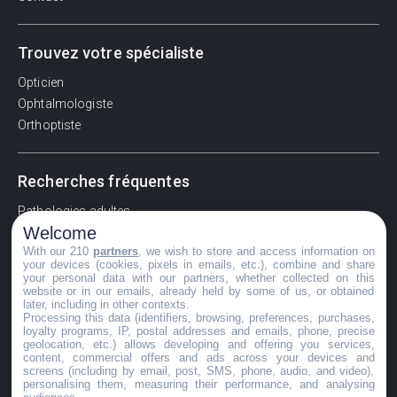
Trouvez votre spécialiste
Opticien
Ophtalmologiste
Orthoptiste
Recherches fréquentes
Pathologies adultes
Welcome
Signes d'une urgence ophtalmologique
With our 210
partners
, we wish to store and access information on
La vision
your devices (cookies, pixels in emails, etc.), combine and share
Acuité visuelle
your personal data with our partners, whether collected on this
website or in our emails, already held by some of us, or obtained
Myosis / mydriase
later, including in other contexts.
Œdème oculaire
Processing this data (identifiers, browsing, preferences, purchases,
loyalty programs, IP, postal addresses and emails, phone, precise
geolocation, etc.) allows developing and offering you services,
content, commercial offers and ads across your devices and
screens (including by email, post, SMS, phone, audio, and video),
©GuideVue2024
personalising them, measuring their performance, and analysing