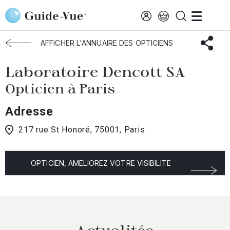
Aller au contenu principal
Accueil
Choisir mon opticien
Paris
Laboratoire Dencott SA
AFFICHER L'ANNUAIRE DES OPTICIENS
Laboratoire Dencott SA
Opticien à Paris
Adresse
217 rue St Honoré, 75001, Paris
OPTICIEN, AMELIOREZ VOTRE VISIBILITE