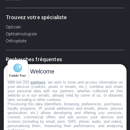
Trouvez votre spécialiste
Opticien
Ophtalmologiste
Orthoptiste
Recherches fréquentes
Pathologies adultes
Welcome
Signes d'une urgence ophtalmologique
With our 210
partners
, we wish to store and access information on
La vision
your devices (cookies, pixels in emails, etc.), combine and share
Acuité visuelle
your personal data with our partners, whether collected on this
website or in our emails, already held by some of us, or obtained
Myosis / mydriase
later, including in other contexts.
Œdème oculaire
Processing this data (identifiers, browsing, preferences, purchases,
loyalty programs, IP, postal addresses and emails, phone, precise
geolocation, etc.) allows developing and offering you services,
content, commercial offers and ads across your devices and
screens (including by email, post, SMS, phone, audio, and video),
©GuideVue2024
personalising them, measuring their performance, and analysing