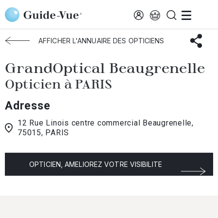
Aller au contenu principal
Accueil
Choisir mon opticien
Paris
GrandOptical Beaugrenelle
AFFICHER L'ANNUAIRE DES OPTICIENS
GrandOptical Beaugrenelle
Opticien à PARIS
Adresse
12 Rue Linois centre commercial Beaugrenelle,
75015, PARIS
OPTICIEN, AMELIOREZ VOTRE VISIBILITE